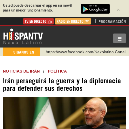
Usted puede descargar el app en su móvil
×
para un mejor funcionamiento.
PROGRAMACIÓN
TV EN DIRECTO
RADIO EN DIRECTO
https://www.facebook.com/Nexolatino.Canal
SÍGANOS EN
https://www.youtube.com/@nexo_latino
http://twitter.com/nexo_latino
NOTICIAS DE IRÁN
/
POLÍTICA
https://t.me/hispantvcanal
Irán perseguirá la guerra y la diplomacia
https://urmedium.com/c/hispantv
para defender sus derechos
WhatsApp y Viber: +98 921 79 29 404
Instagram como: hispan_tv