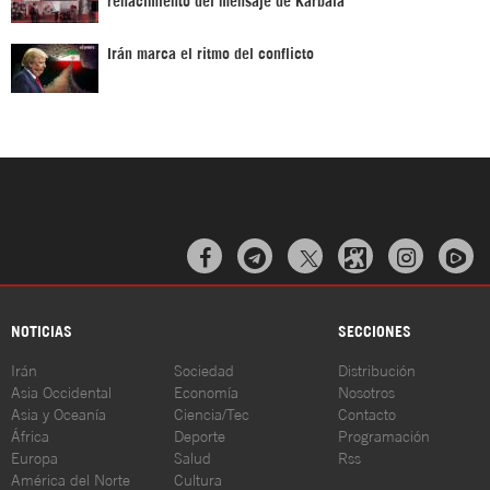
Irán marca el ritmo del conflicto



NOTICIAS
SECCIONES
Irán
Sociedad
Distribución
Asia Occidental
Economía
Nosotros
Asia y Oceanía
Ciencia/Tec
Contacto
África
Deporte
Programación
Europa
Salud
Rss
América del Norte
Cultura