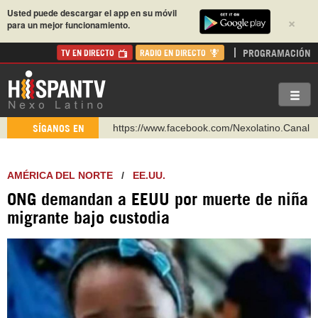
Usted puede descargar el app en su móvil
×
para un mejor funcionamiento.
PROGRAMACIÓN
TV EN DIRECTO
RADIO EN DIRECTO
https://www.facebook.com/Nexolatino.Canal
SÍGANOS EN
https://www.youtube.com/@nexo_latino
http://twitter.com/nexo_latino
AMÉRICA DEL NORTE
/
EE.UU.
https://t.me/hispantvcanal
ONG demandan a EEUU por muerte de niña
https://urmedium.com/c/hispantv
migrante bajo custodia
WhatsApp y Viber: +98 921 79 29 404
Instagram como: hispan_tv