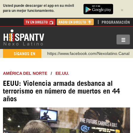
Usted puede descargar el app en su móvil
×
para un mejor funcionamiento.
PROGRAMACIÓN
TV EN DIRECTO
RADIO EN DIRECTO
https://www.facebook.com/Nexolatino.Canal
SÍGANOS EN
https://www.youtube.com/@nexo_latino
http://twitter.com/nexo_latino
AMÉRICA DEL NORTE
/
EE.UU.
https://t.me/hispantvcanal
EEUU: Violencia armada desbanca al
https://urmedium.com/c/hispantv
terrorismo en número de muertos en 44
WhatsApp y Viber: +98 921 79 29 404
años
Instagram como: hispan_tv