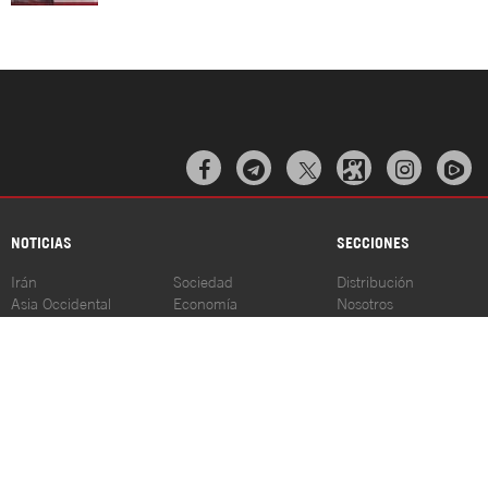



NOTICIAS
SECCIONES
Irán
Sociedad
Distribución
Asia Occidental
Economía
Nosotros
Asia y Oceanía
Ciencia/Tec
Contacto
África
Deporte
Programación
Europa
Salud
Rss
América del Norte
Cultura
Sudamérica
Centroamérica
© HispanTV 2023. Todos los derechos reservados. Al usar los materiales