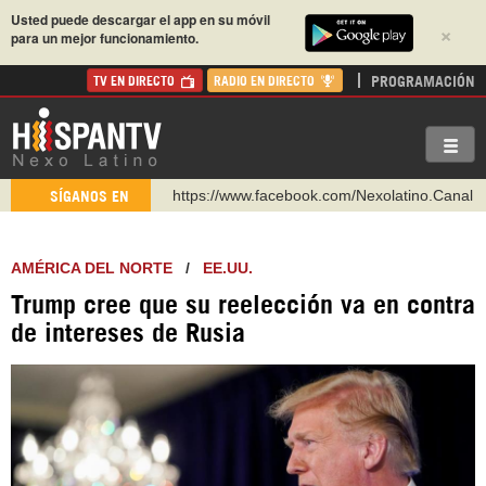
Usted puede descargar el app en su móvil
×
para un mejor funcionamiento.
PROGRAMACIÓN
TV EN DIRECTO
RADIO EN DIRECTO
https://www.facebook.com/Nexolatino.Canal
SÍGANOS EN
https://www.youtube.com/@nexo_latino
http://twitter.com/nexo_latino
AMÉRICA DEL NORTE
/
EE.UU.
https://t.me/hispantvcanal
Trump cree que su reelección va en contra
https://urmedium.com/c/hispantv
de intereses de Rusia
WhatsApp y Viber: +98 921 79 29 404
Instagram como: hispan_tv