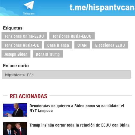
Etiquetas
Tensiones China-EEUU
Tensiones Rusia-EEUU
Tensiones Rusia-UE
Casa Blanca
OTAN
Elecciones EEUU
Joseph Biden
Donald Trump
Enlace corto
RELACIONADAS
Demócratas no quieren a Biden como su candidato; el
NYT tampoco
Trump insinúa cortar toda la relación de EEUU con China