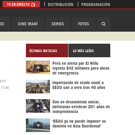
TV EN DIRECTO
DISTRIBUCIÓN
PROGRAMACIÓN
HispanTV
OS
CINE IRANÍ
SERIES
FOTOS
ÚLTIMAS NOTICIAS
LO MÁS LEÍDO
Perú en alerta por El Niño
inyecta $42 millones para obras
de emergencia
16:51
Importación de crudo saudí a
0 17:30
EEUU cae a cero tras 40 años
Con un descontento social,
bolivianos celebran 201 años de
independencia
‘EEUU ya no puede imponer su
dominio en Asia Occidental’