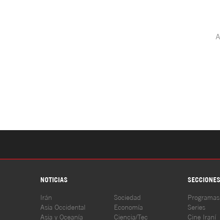
NOTICIAS
SECCIONE
Irán
Sociedad
Programas
Asia Occidental
Economía
Series
Asia y Oceanía
Ciencia/Tec
Cine Iraní