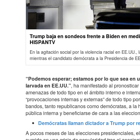
Trump baja en sondeos frente a Biden en medio
HISPANTV
En la agitación social por la violencia racial en EE.UU.
mientras el candidato demócrata a la Presidencia de E
“Podemos esperar; estamos por lo que sea en un
larvada en EE.UU.”
, ha manifestado al pronosticar
amenazas de todo tipo en el ámbito interno e intern
“provocaciones internas y externas” de todo tipo po
bandos, tanto republicanos como demócratas, a la h
pública interna y beneficiarse de cara a las eleccio
Demócratas llaman dictador a Trump por r
A pocos meses de las elecciones presidenciales, e
sumido en una crisis de popularidad tras el asesin