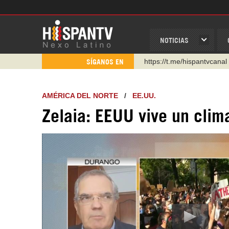
NOTICIAS
https://t.me/hispantvcanal
SÍGANOS EN
https://urmedium.com/c/h
WhatsApp y Viber: +98 92
AMÉRICA DEL NORTE
/
EE.UU.
Instagram como: hispan_t
Zelaia: EEUU vive un clima
https://www.facebook.com
https://www.youtube.com/
http://twitter.com/nexo_lat