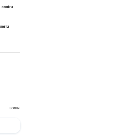
 contra
uerra