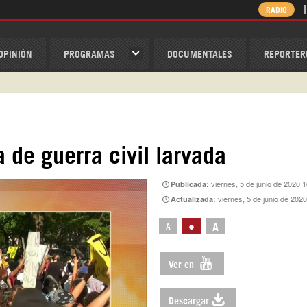
RADIO
OPINIÓN
PROGRAMAS
DOCUMENTALES
REPORTER
ispantv
1 79 29 404
v
 de guerra civil larvada
/Nexolatino.Canal
viernes, 5 de junio de 2020 
Publicada:
@nexo_latino
viernes, 5 de junio de 202
Actualizada:
ino
•
A
A
Ver en
Descargar