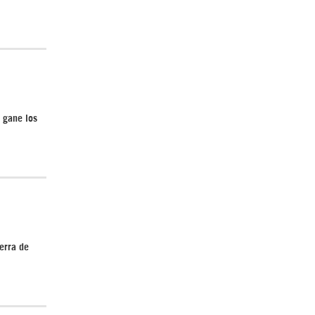
Irán pide “tolerancia cero” ante ataques
contra instalaciones nucleares | Detrás de
la Razón
 gane los
“Cobarde crimen de guerra”: Irán denuncia
ataque de EEUU a su hospital infantil |
erra de
Detrás de la Razón