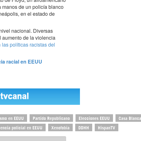
a manos de un policía blanco
neápolis, en el estado de
ivel nacional. Diversas
l aumento de la violencia
 las políticas racistas del
cia racial en EEUU
ismo en EEUU
Partido Republicano
Elecciones EEUU
Casa Blanc
lencia policial en EEUU
Xenofobia
DDHH
HispanTV