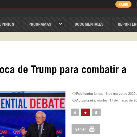
RADIO
OPINIÓN
PROGRAMAS
DOCUMENTALES
REPORTER
ispantv
1 79 29 404
v
boca de Trump para combatir a
/Nexolatino.Canal
@nexo_latino
ino
lunes, 16 de marzo de 2020 
Publicada:
martes, 17 de marzo de 2
Actualizada:
•
A
A
Ver en