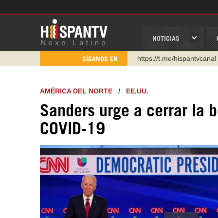
NOTICIAS
https://t.me/hispantvcanal
SÍGANOS EN
https://urmedium.com/c/h
WhatsApp y Viber: +98 92
AMÉRICA DEL NORTE
/
EE.UU.
Instagram como: hispan_t
Sanders urge a cerrar la 
https://www.facebook.com
COVID-19
https://www.youtube.com/
http://twitter.com/nexo_lat