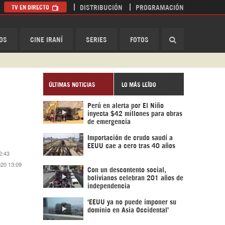
TV EN DIRECTO
DISTRIBUCIÓN
PROGRAMACIÓN
HispanTV
OS
CINE IRANÍ
SERIES
FOTOS
ÚLTIMAS NOTICIAS
LO MÁS LEÍDO
Perú en alerta por El Niño
inyecta $42 millones para obras
de emergencia
Importación de crudo saudí a
EEUU cae a cero tras 40 años
2:43
020 13:09
Con un descontento social,
bolivianos celebran 201 años de
independencia
‘EEUU ya no puede imponer su
dominio en Asia Occidental’