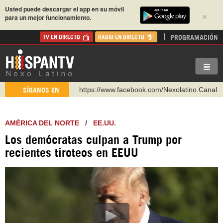
Usted puede descargar el app en su móvil
×
para un mejor funcionamiento.
PROGRAMACIÓN
TV EN DIRECTO
RADIO EN DIRECTO
https://www.facebook.com/Nexolatino.Canal
SÍGANOS EN
https://www.youtube.com/@nexo_latino
http://twitter.com/nexo_latino
AMÉRICA DEL NORTE
/
EE.UU.
https://t.me/hispantvcanal
Los demócratas culpan a Trump por
https://urmedium.com/c/hispantv
recientes tiroteos en EEUU
WhatsApp y Viber: +98 921 79 29 404
Instagram como: hispan_tv