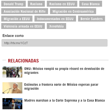
Donald Trump
Racismo
Racismo en EEUU
Casa Blanca
Asociación Nacional de Rifle
Migración en Centroamérica
Migración a EEUU
Indocumentados en EEUU
Bernie Sanders
Violencia armada en EEUU
Xenofobia
Enlace corto
RELACIONADAS
ONU: México rompió su propio récord en devolución de
migrantes
Estímulos a frontera norte de México esperan parar
migración
Madres marchan a la Corte Suprema y a la Casa Blanca