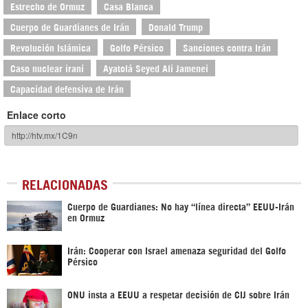
Estrecho de Ormuz
Casa Blanca
Cuerpo de Guardianes de Irán
Donald Trump
Revolución Islámica
Golfo Pérsico
Sanciones contra Irán
Caso nuclear iraní
Ayatolá Seyed Ali Jamenei
Capacidad defensiva de Irán
Enlace corto
RELACIONADAS
Cuerpo de Guardianes: No hay “línea directa” EEUU-Irán
en Ormuz
Irán: Cooperar con Israel amenaza seguridad del Golfo
Pérsico
ONU insta a EEUU a respetar decisión de CIJ sobre Irán