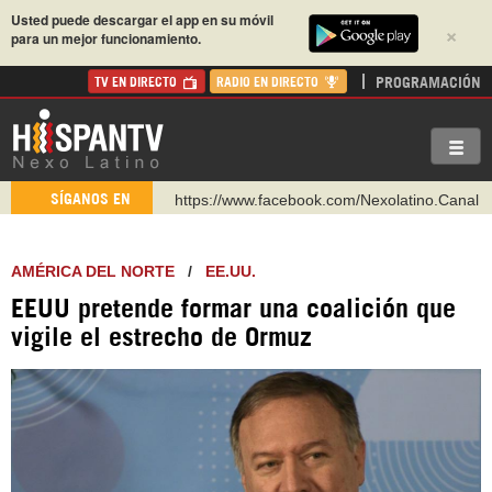
Usted puede descargar el app en su móvil
×
para un mejor funcionamiento.
PROGRAMACIÓN
TV EN DIRECTO
RADIO EN DIRECTO
https://www.facebook.com/Nexolatino.Canal
SÍGANOS EN
https://www.youtube.com/@nexo_latino
http://twitter.com/nexo_latino
AMÉRICA DEL NORTE
/
EE.UU.
https://t.me/hispantvcanal
EEUU pretende formar una coalición que
https://urmedium.com/c/hispantv
vigile el estrecho de Ormuz
WhatsApp y Viber: +98 921 79 29 404
Instagram como: hispan_tv