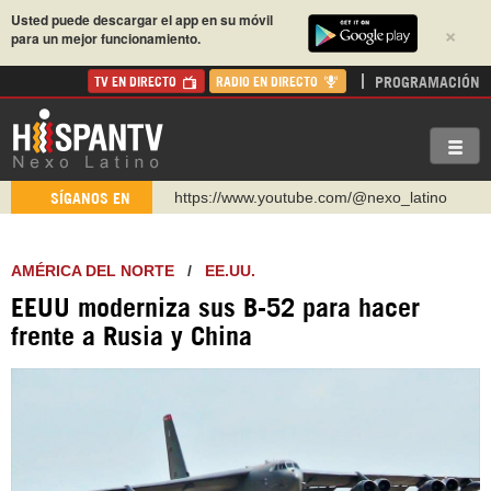
Usted puede descargar el app en su móvil
×
para un mejor funcionamiento.
PROGRAMACIÓN
TV EN DIRECTO
RADIO EN DIRECTO
https://www.youtube.com/@nexo_latino
SÍGANOS EN
http://twitter.com/nexo_latino
https://t.me/hispantvcanal
AMÉRICA DEL NORTE
/
EE.UU.
https://urmedium.com/c/hispantv
EEUU moderniza sus B-52 para hacer
WhatsApp y Viber: +98 921 79 29 404
frente a Rusia y China
Instagram como: hispan_tv
https://www.facebook.com/Nexolatino.Canal