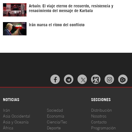
Arbaín: El viaje eterno de recuerdo, resistencia y
renacimiento del mensaje de Karbala
Irán marca el ritmo del conflicto



NOTICIAS
SECCIONES
Irán
Sociedad
Distribución
Asia Occidental
Economía
Nosotros
Asia y Oceanía
Ciencia/Tec
Contacto
África
Deporte
Programación