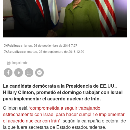
lunes, 26 de septiembre de 2016 7:27
Publicada:
martes, 27 de septiembre de 2016 12:50
Actualizada:
Imprimir
La candidata demócrata a la Presidencia de EE.UU.,
Hillary Clinton, prometió el domingo trabajar con Israel
para implementar el acuerdo nuclear de Irán.
Clinton está
“comprometida a seguir trabajando
estrechamente con Israel para hacer cumplir e implementar
el acuerdo nuclear con Irán”
, según la campaña electoral de
la que fuera secretaria de Estado estadounidense.