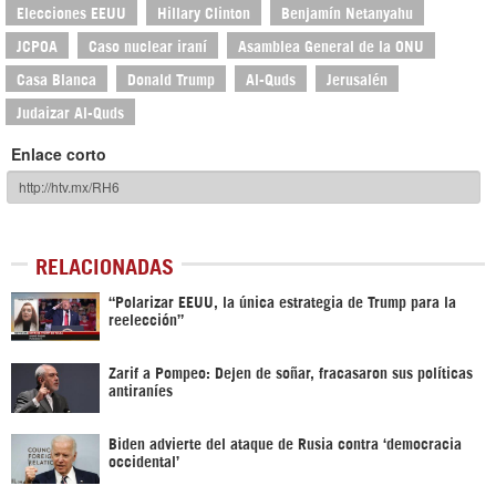
Elecciones EEUU
Hillary Clinton
Benjamín Netanyahu
JCPOA
Caso nuclear iraní
Asamblea General de la ONU
Casa Blanca
Donald Trump
Al-Quds
Jerusalén
Judaizar Al-Quds
Enlace corto
RELACIONADAS
“Polarizar EEUU, la única estrategia de Trump para la
reelección”
Zarif a Pompeo: Dejen de soñar, fracasaron sus políticas
antiraníes
Biden advierte del ataque de Rusia contra ‘democracia
occidental’