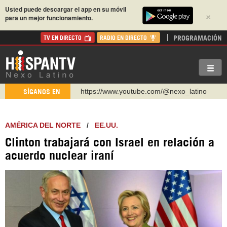
Usted puede descargar el app en su móvil
×
para un mejor funcionamiento.
PROGRAMACIÓN
TV EN DIRECTO
RADIO EN DIRECTO
https://www.youtube.com/@nexo_latino
SÍGANOS EN
http://twitter.com/nexo_latino
https://t.me/hispantvcanal
AMÉRICA DEL NORTE
/
EE.UU.
https://urmedium.com/c/hispantv
Clinton trabajará con Israel en relación a
WhatsApp y Viber: +98 921 79 29 404
acuerdo nuclear iraní
Instagram como: hispan_tv
https://www.facebook.com/Nexolatino.Canal