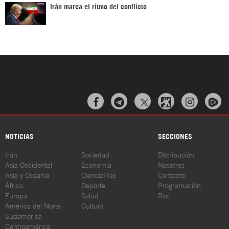
Irán marca el ritmo del conflicto



NOTICIAS
SECCIONES
Irán
Sociedad
Distribución
Asia Occidental
Economía
Nosotros
Asia y Oceanía
Ciencia/Tec
Contacto
África
Deporte
Programación
Europa
Salud
Rss
América del Norte
Cultura
Sudamérica
Centroamérica