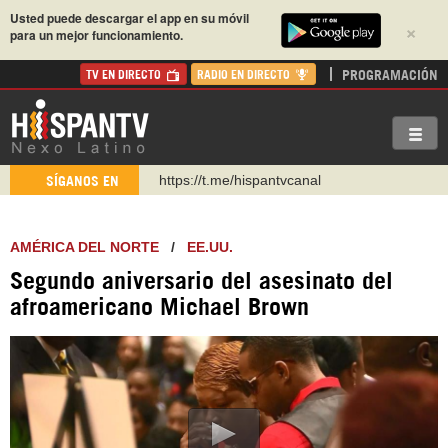
Usted puede descargar el app en su móvil
×
para un mejor funcionamiento.
PROGRAMACIÓN
TV EN DIRECTO
RADIO EN DIRECTO
https://t.me/hispantvcanal
SÍGANOS EN
https://urmedium.com/c/hispantv
WhatsApp y Viber: +98 921 79 29 404
AMÉRICA DEL NORTE
/
EE.UU.
Instagram como: hispan_tv
Segundo aniversario del asesinato del
https://www.facebook.com/Nexolatino.Canal
afroamericano Michael Brown
https://www.youtube.com/@nexo_latino
http://twitter.com/nexo_latino