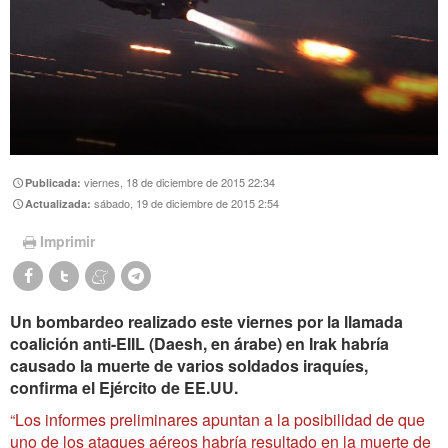
viernes, 18 de diciembre de 2015 22:34
Publicada:
sábado, 19 de diciembre de 2015 2:54
Actualizada:
Imprimir
Un bombardeo realizado este viernes por la llamada
coalición anti-EIIL (Daesh, en árabe) en Irak habría
causado la muerte de varios soldados iraquíes,
confirma el Ejército de EE.UU.
“Los informes preliminares apuntan a la posibilidad de que
uno de los ataques aéreos habría resultado en la muerte de