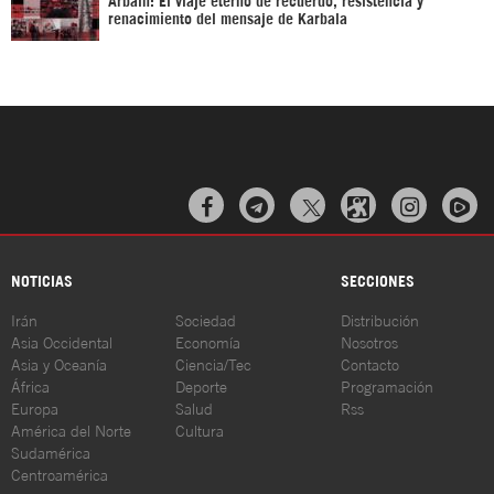
renacimiento del mensaje de Karbala



NOTICIAS
SECCIONES
Irán
Sociedad
Distribución
Asia Occidental
Economía
Nosotros
Asia y Oceanía
Ciencia/Tec
Contacto
África
Deporte
Programación
Europa
Salud
Rss
América del Norte
Cultura
Sudamérica
Centroamérica