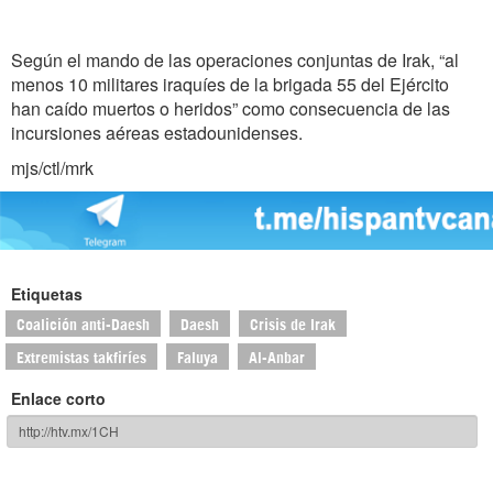
Según el mando de las operaciones conjuntas de Irak, “al
menos 10 militares iraquíes de la brigada 55 del Ejército
han caído muertos o heridos” como consecuencia de las
incursiones aéreas estadounidenses.
mjs/ctl/mrk
Etiquetas
Coalición anti-Daesh
Daesh
Crisis de Irak
Extremistas takfiríes
Faluya
Al-Anbar
Enlace corto