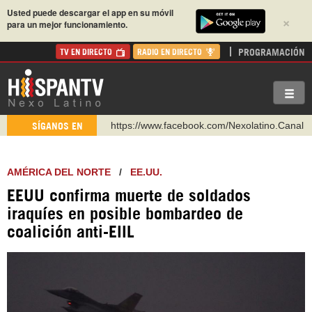
Usted puede descargar el app en su móvil
×
para un mejor funcionamiento.
PROGRAMACIÓN
TV EN DIRECTO
RADIO EN DIRECTO
https://www.facebook.com/Nexolatino.Canal
SÍGANOS EN
https://www.youtube.com/@nexo_latino
http://twitter.com/nexo_latino
https://t.me/hispantvcanal
AMÉRICA DEL NORTE
/
EE.UU.
https://urmedium.com/c/hispantv
EEUU confirma muerte de soldados
WhatsApp y Viber: +98 921 79 29 404
iraquíes en posible bombardeo de
coalición anti-EIIL
Instagram como: hispan_tv