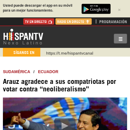
Usted puede descargar el app en su móvil
×
para un mejor funcionamiento.
PROGRAMACIÓN
TV EN DIRECTO
RADIO EN DIRECTO
https://t.me/hispantvcanal
SÍGANOS EN
https://urmedium.com/c/hispantv
WhatsApp y Viber: +98 921 79 29 404
SUDAMÉRICA
/
ECUADOR
Instagram como: hispan_tv
Arauz agradece a sus compatriotas por
https://www.facebook.com/Nexolatino.Canal
votar contra “neoliberalismo”
https://www.youtube.com/@nexo_latino
http://twitter.com/nexo_latino