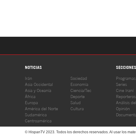
NOTICIAS
SECCIONE
Irán
Sociedad
Programas
Asia Occidental
Economía
Series
Asia y Oceanía
Ciencia/Tec
Cine Iraní
África
Deporte
Reporteros
Europa
Salud
Análisis de
América del Norte
Cultura
Opinión
Sudamérica
Documenta
Centroamérica
© HispanTV 2023. Todos los derechos reservados. Al usar los mater