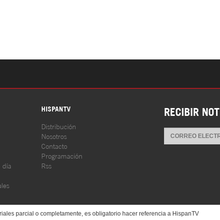
S
HISPANTV
RECIBIR NOT
Distribución
Nosotros
Contacto
Programación
l día
Rss
les
iales parcial o completamente, es obligatorio hacer referencia a HispanTV