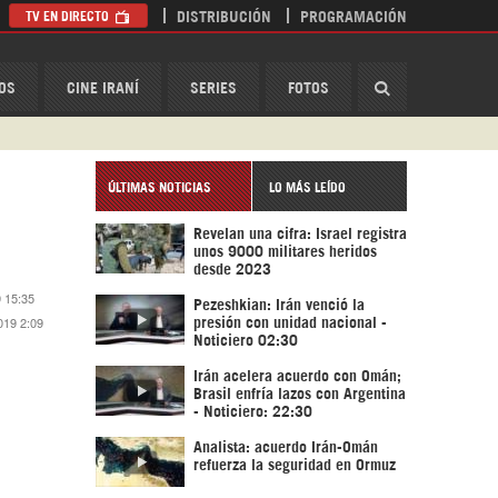
TV EN DIRECTO
DISTRIBUCIÓN
PROGRAMACIÓN
HispanTV
OS
CINE IRANÍ
SERIES
FOTOS
ÚLTIMAS NOTICIAS
LO MÁS LEÍDO
Revelan una cifra: Israel registra
unos 9000 militares heridos
desde 2023
9 15:35
Pezeshkian: Irán venció la
019 2:09
presión con unidad nacional -
Noticiero 02:30
Irán acelera acuerdo con Omán;
Brasil enfría lazos con Argentina
- Noticiero: 22:30
Analista: acuerdo Irán-Omán
refuerza la seguridad en Ormuz