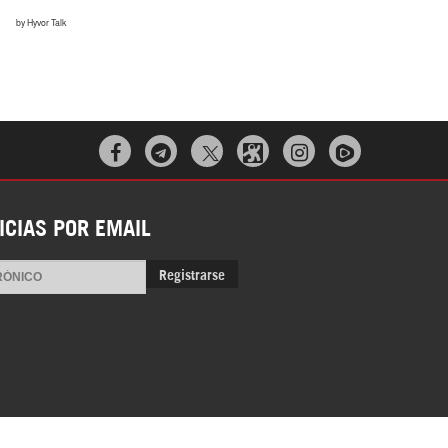
Irán pide “tolerancia cero” ante ataques
contra instalaciones nucleares | Detrás de
la Razón



ICIAS POR EMAIL
Registrarse
“Cobarde crimen de guerra”: Irán denuncia
ataque de EEUU a su hospital infantil |
Detrás de la Razón