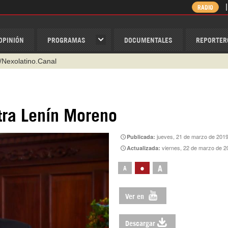
RADIO
OPINIÓN
PROGRAMAS
DOCUMENTALES
REPORTER
/Nexolatino.Canal
@nexo_latino
ino
tra Lenín Moreno
ispantv
jueves, 21 de marzo de 201
Publicada:
1 79 29 404
viernes, 22 de marzo de 2
Actualizada:
v
•
A
A
Ver en
Descargar