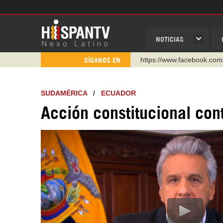
NOTICIAS
https://www.facebook.com
SÍGANOS EN
https://www.youtube.com/
http://twitter.com/nexo_lat
SUDAMÉRICA
/
ECUADOR
https://t.me/hispantvcanal
Acción constitucional con
https://urmedium.com/c/h
WhatsApp y Viber: +98 92
Instagram como: hispan_t