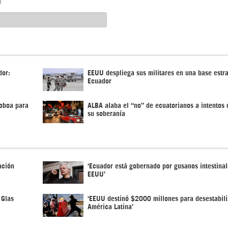
dor:
EEUU despliega sus militares en una base estr
Ecuador
Noboa para
ALBA alaba el “no” de ecuatorianos a intentos 
su soberanía
ación
‘Ecuador está gobernado por gusanos intestinal
EEUU’
 Glas
‘EEUU destinó $2000 millones para desestabili
América Latina’