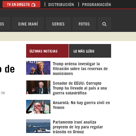
TV EN DIRECTO
DISTRIBUCIÓN
PROGRAMACIÓN
HispanTV
OS
CINE IRANÍ
SERIES
FOTOS
ÚLTIMAS NOTICIAS
LO MÁS LEÍDO
Trump ordena investigar la
o de
filtración sobre las reservas de
municiones
Senador de EEUU: Corrupto
Trump ha llevado al país a una
1:58
guerra catastrófica
Ansarolá: No hay guerra civil en
Yemen
Parlamento iraní analiza
proyecto de ley para regular
tránsito en Ormuz