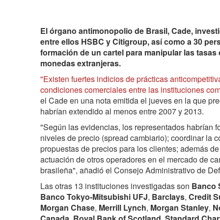
El órgano antimonopolio de Brasil, Cade, invest
entre ellos HSBC y Citigroup, así como a 30 per
formación de un cartel para manipular las tasas 
monedas extranjeras.
"Existen fuertes indicios de prácticas anticompetitiv
condiciones comerciales entre las instituciones co
el Cade en una nota emitida el jueves en la que pr
habrían extendido al menos entre 2007 y 2013.
"Según las evidencias, los representados habrían fo
niveles de precio (spread cambiario); coordinar la
propuestas de precios para los clientes; además de d
actuación de otros operadores en el mercado de c
brasileña", añadió el Consejo Administrativo de D
Las otras 13 instituciones investigadas son
Banco 
Banco Tokyo-Mitsubishi UFJ
,
Barclays
,
Credit S
Morgan Chase
,
Merrill Lynch
,
Morgan Stanley
,
N
Canada
,
Royal Bank of Scotland
,
Standard Char