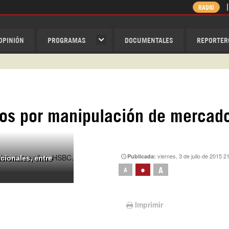
RADIO
OPINIÓN
PROGRAMAS
DOCUMENTALES
REPORTER
ispantv
1 79 29 404
v
cos por manipulación de mercad
/Nexolatino.Canal
@nexo_latino
ino
viernes, 3 de julio de 2015 2
Publicada:
acionales, entre
•
A
A
Imprimir