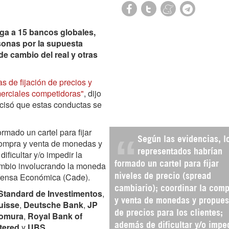
iga a 15 bancos globales,
sonas por la supuesta
de cambio del real y otras
as de fijación de precios y
merciales competidoras"
, dijo
ecisó que estas conductas se
rmado un cartel para fijar
Según las evidencias, l
 compra y venta de monedas y
representados habrían
ificultar y/o impedir la
ambio involucrando la moneda
formado un cartel para fijar
efensa Económica (Cade).
niveles de precio (spread
cambiario); coordinar la com
Standard de Investimentos
,
y venta de monedas y propues
uisse
,
Deutsche Bank
,
JP
de precios para los clientes;
omura
,
Royal Bank of
tered
y
UBS
.
además de dificultar y/o impe