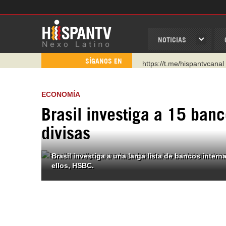
NOTICIAS
https://t.me/hispantvcanal
SÍGANOS EN
https://urmedium.com/c/h
WhatsApp y Viber: +98 92
ECONOMÍA
Instagram como: hispan_t
Brasil investiga a 15 ban
https://www.facebook.com
divisas
https://www.youtube.com/
http://twitter.com/nexo_lat
Brasil investiga a una larga lista de bancos intern
ellos, HSBC.