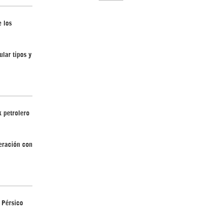
 los
lar tipos y
El Hombre eterno | Parte 2
 petrolero
peración con
CGRI de Irán asesta duros golpes a EEUU
con ataque simultáneo en Asia Occidental |
Detrás de la Razón
o Pérsico