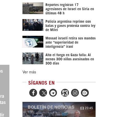
Reportes registran 17
agresiones de Israel en Siria en
últimas 48 h
Policía argentina reprime con
balas y gases protesta contra ley
de Milei
Mossad israelí retira sus mandos
ante “superioridad de
inteligencia” iraní
Alto el fuego en Gaza falla: Al
menos 300 niños asesinados en
300 días
os
Ver más
SÍGANOS EN



pra
tas
BOLETÍN DE NOTICIAS
23:45
dir