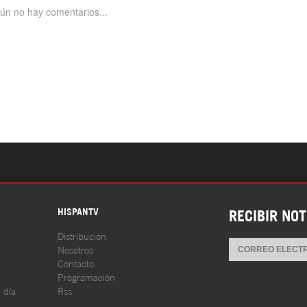
S
HISPANTV
RECIBIR NOT
Distribución
Nosotros
Contacto
Programación
l día
Rss