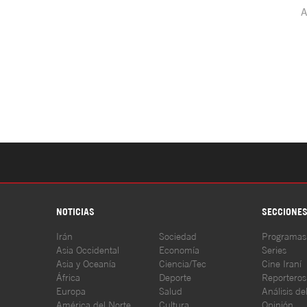
NOTICIAS
SECCIONE
Irán
Sociedad
Programas
Asia Occidental
Economía
Series
Asia y Oceanía
Ciencia/Tec
Cine Iraní
África
Deporte
Reporteros
Europa
Salud
Análisis de
América del Norte
Cultura
Opinión