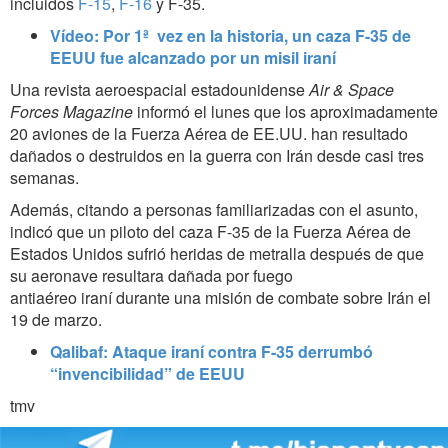
incluidos
F-15
,
F-16
y F-35.
Vídeo: Por 1ª vez en la historia, un caza F-35 de
EEUU fue alcanzado por un misil iraní
Una revista aeroespacial estadounidense
Air & Space
Forces Magazine
informó el lunes que los aproximadamente
20 aviones de la Fuerza Aérea de EE.UU. han resultado
dañados o destruidos en la guerra con Irán desde casi tres
semanas.
Además, citando a personas familiarizadas con el asunto,
indicó que un piloto del caza F-35 de la Fuerza Aérea de
Estados Unidos sufrió heridas de metralla después de que
su aeronave resultara dañada por fuego
antiaéreo iraní durante una misión de combate sobre Irán el
19 de marzo.
Qalibaf: Ataque iraní contra F-35 derrumbó
“invencibilidad” de EEUU
tmv