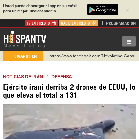
Usted puede descargar el app en su móvil
×
para un mejor funcionamiento.
PROGRAMACIÓN
TV EN DIRECTO
RADIO EN DIRECTO
https://www.facebook.com/Nexolatino.Canal
SÍGANOS EN
https://www.youtube.com/@nexo_latino
http://twitter.com/nexo_latino
NOTICIAS DE IRÁN
/
DEFENSA
https://t.me/hispantvcanal
Ejército iraní derriba 2 drones de EEUU, lo
https://urmedium.com/c/hispantv
que eleva el total a 131
WhatsApp y Viber: +98 921 79 29 404
Instagram como: hispan_tv