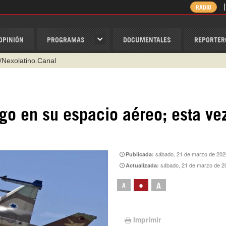
RADIO
OPINIÓN
PROGRAMAS
DOCUMENTALES
REPORTER
/Nexolatino.Canal
@nexo_latino
ino
go en su espacio aéreo; esta ve
ispantv
1 79 29 404
v
sábado, 21 de marzo de 202
Publicada:
sábado, 21 de marzo de 2
Actualizada:
•
A
A
Imprimir