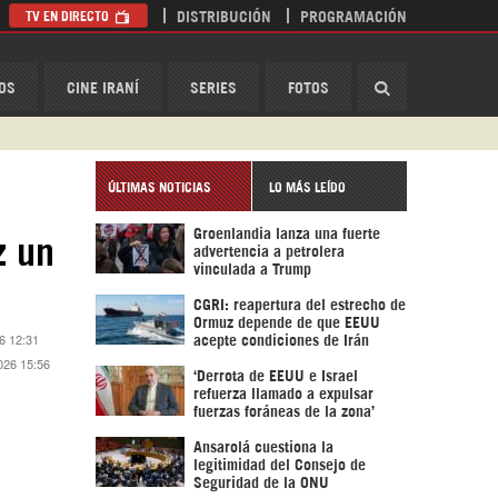
TV EN DIRECTO
DISTRIBUCIÓN
PROGRAMACIÓN
HispanTV
OS
CINE IRANÍ
SERIES
FOTOS
ÚLTIMAS NOTICIAS
LO MÁS LEÍDO
Groenlandia lanza una fuerte
z un
advertencia a petrolera
vinculada a Trump
CGRI: reapertura del estrecho de
Ormuz depende de que EEUU
6 12:31
acepte condiciones de Irán
026 15:56
‘Derrota de EEUU e Israel
refuerza llamado a expulsar
fuerzas foráneas de la zona’
Ansarolá cuestiona la
legitimidad del Consejo de
Seguridad de la ONU