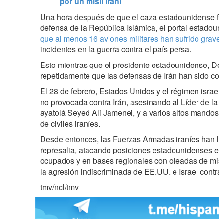
por un misil iraní
Una hora después de que el caza estadounidense f
defensa de la República Islámica, el portal estado
que al menos 16 aviones militares han sufrido gra
incidentes en la guerra contra el país persa.
Esto mientras que el presidente estadounidense, 
repetidamente que las defensas de Irán han sido c
El 28 de febrero, Estados Unidos y el régimen israelí
no provocada contra Irán, asesinando al Líder de la
ayatolá Seyed Ali Jamenei, y a varios altos mandos 
de civiles iraníes.
Desde entonces, las Fuerzas Armadas iraníes han 
represalia, atacando posiciones estadounidenses e is
ocupados y en bases regionales con oleadas de mis
la agresión indiscriminada de EE.UU. e Israel contra 
tmv/ncl/tmv