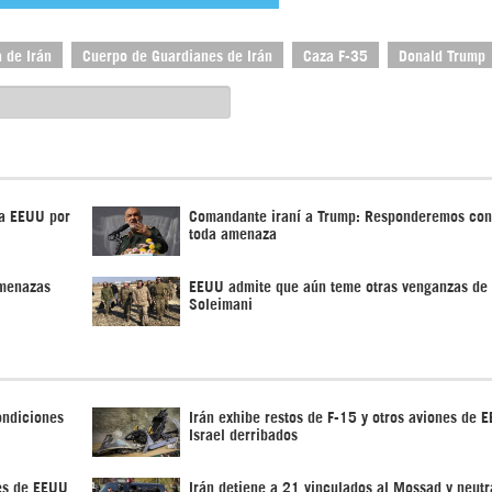
 de Irán
Cuerpo de Guardianes de Irán
Caza F-35
Donald Trump
 a EEUU por
Comandante iraní a Trump: Responderemos con
toda amenaza
amenazas
EEUU admite que aún teme otras venganzas de 
Soleimani
ondiciones
Irán exhibe restos de F-15 y otros aviones de 
Israel derribados
es de EEUU
Irán detiene a 21 vinculados al Mossad y neutr