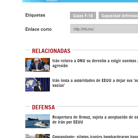
Etiquetas
Cazas F-16
Capacidad defensiva
Enlace corto
RELACIONADAS
Irán reitera a ONU su derecho a exigir cuentas
agresión
Irán insta a autoridades de EEUU a dejar sus ‘
vacías’
DEFENSA
Reapertura de Ormuz, sujeta a aceptación de c
de Irán por EEUU
Comandante: pilotos iraníes bombardearon bas