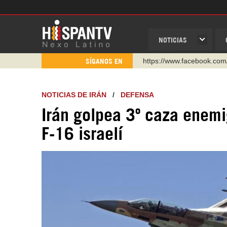
NOTICIAS
https://www.facebook.com
SÍGANOS EN
https://www.youtube.com/
http://twitter.com/nexo_lat
NOTICIAS DE IRÁN
/
DEFENSA
https://t.me/hispantvcanal
Irán golpea 3º caza enemi
https://urmedium.com/c/h
F-16 israelí
WhatsApp y Viber: +98 92
Instagram como: hispan_t