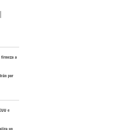
¿Cómo será el Golfo Pérsico sin EEUU?
 firmeza a
Irán por
Irán pide “tolerancia cero” ante ataques
contra instalaciones nucleares | Detrás de
la Razón
EEUU e
aliza un