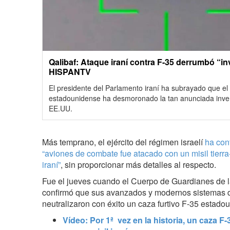
Qalibaf: Ataque iraní contra F-35 derrumbó “i
HISPANTV
El presidente del Parlamento iraní ha subrayado que el 
estadounidense ha desmoronado la tan anunciada invenc
EE.UU.
Más temprano, el ejército del régimen israelí
ha con
“aviones de combate fue atacado con un misil tierra
iraní”
, sin proporcionar más detalles al respecto.
Fue el jueves cuando el Cuerpo de Guardianes de l
confirmó que sus avanzados y modernos sistemas 
neutralizaron con éxito un caza furtivo F-35 estadou
Vídeo: Por 1ª vez en la historia, un caza 