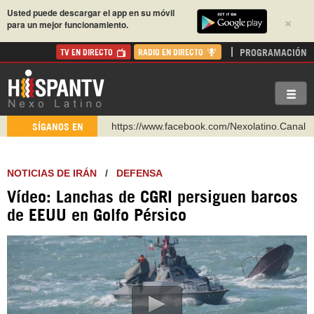
Usted puede descargar el app en su móvil
×
para un mejor funcionamiento.
PROGRAMACIÓN
TV EN DIRECTO
RADIO EN DIRECTO
https://www.facebook.com/Nexolatino.Canal
SÍGANOS EN
https://www.youtube.com/@nexo_latino
http://twitter.com/nexo_latino
NOTICIAS DE IRÁN
/
DEFENSA
https://t.me/hispantvcanal
Vídeo: Lanchas de CGRI persiguen barcos
https://urmedium.com/c/hispantv
de EEUU en Golfo Pérsico
WhatsApp y Viber: +98 921 79 29 404
Instagram como: hispan_tv