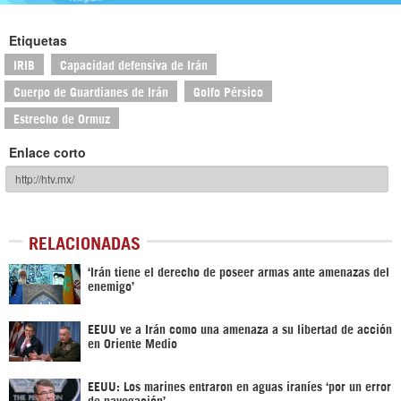
Etiquetas
IRIB
Capacidad defensiva de Irán
Cuerpo de Guardianes de Irán
Golfo Pérsico
Estrecho de Ormuz
Enlace corto
RELACIONADAS
‘Irán tiene el derecho de poseer armas ante amenazas del
enemigo’
EEUU ve a Irán como una amenaza a su libertad de acción
en Oriente Medio
EEUU: Los marines entraron en aguas iraníes ‘por un error
de navegación’