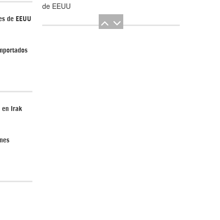
de EEUU
ses de EEUU
importados
El Hombre eterno | Parte 2
 en Irak
ones
CGRI de Irán asesta duros golpes a EEUU
con ataque simultáneo en Asia Occidental |
Detrás de la Razón