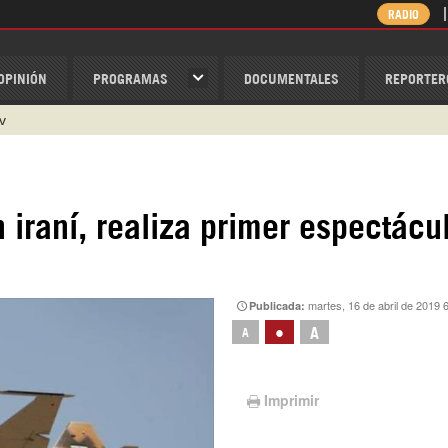
RADIO
OPINIÓN
PROGRAMAS
DOCUMENTALES
REPORTER
v
/Nexolatino.Canal
@nexo_latino
ino
 iraní, realiza primer espectácu
ispantv
1 79 29 404
martes, 16 de abril de 2019 
Publicada:
•
A
A
Imprimir