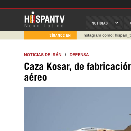
NOTICIAS
Instagram como: hispan_t
SÍGANOS EN
https://www.facebook.com
https://www.youtube.com/
NOTICIAS DE IRÁN
/
DEFENSA
http://twitter.com/nexo_lat
Caza Kosar, de fabricación
https://t.me/hispantvcanal
https://urmedium.com/c/h
aéreo
WhatsApp y Viber: +98 92