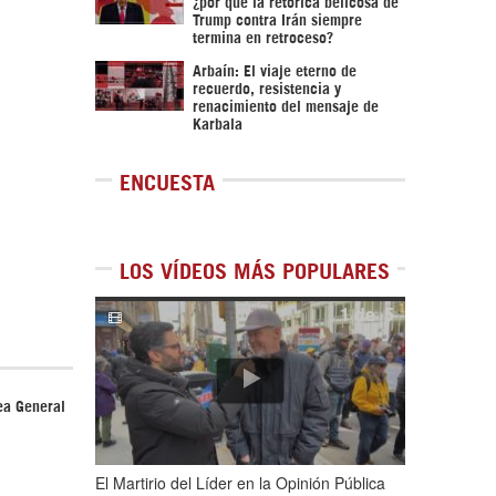
¿por qué la retórica belicosa de
Trump contra Irán siempre
termina en retroceso?
Arbaín: El viaje eterno de
recuerdo, resistencia y
renacimiento del mensaje de
Karbala
ENCUESTA
LOS VÍDEOS MÁS POPULARES
1
de
5
ea General
El Martirio del Líder en la Opinión Pública