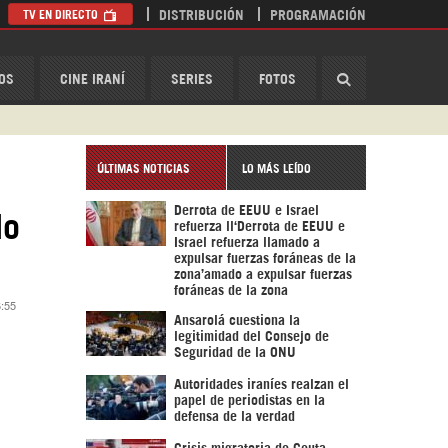
TV EN DIRECTO
DISTRIBUCIÓN
PROGRAMACIÓN
HispanTV
OS
CINE IRANÍ
SERIES
FOTOS
ÚLTIMAS NOTICIAS
LO MÁS LEÍDO
Derrota de EEUU e Israel
lo
refuerza ll‘Derrota de EEUU e
Israel refuerza llamado a
expulsar fuerzas foráneas de la
zona’amado a expulsar fuerzas
foráneas de la zona
6:55
Ansarolá cuestiona la
legitimidad del Consejo de
Seguridad de la ONU
Autoridades iraníes realzan el
papel de periodistas en la
defensa de la verdad
Crisis migratoria de Ceuta