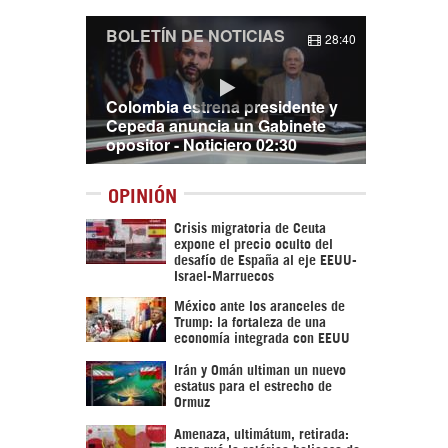
BOLETÍN DE NOTICIAS
28:40
Colombia estrena presidente y
Cepeda anuncia un Gabinete
opositor - Noticiero 02:30
OPINIÓN
Crisis migratoria de Ceuta
expone el precio oculto del
desafío de España al eje EEUU-
Israel-Marruecos
México ante los aranceles de
Trump: la fortaleza de una
economía integrada con EEUU
Irán y Omán ultiman un nuevo
estatus para el estrecho de
Ormuz
Amenaza, ultimátum, retirada: