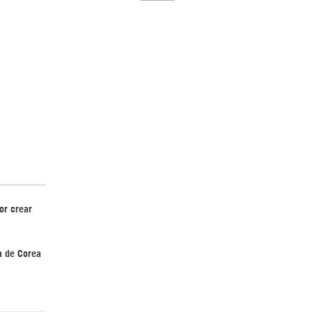
El Hombre eterno | Parte 2
or crear
CGRI de Irán asesta duros golpes a EEUU
con ataque simultáneo en Asia Occidental |
Detrás de la Razón
a de Corea