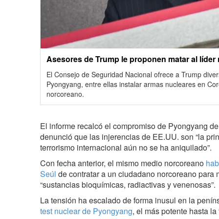
Asesores de Trump le proponen matar al líde
El Consejo de Seguridad Nacional ofrece a Trump dive
Pyongyang, entre ellas instalar armas nucleares en Cor
norcoreano.
El informe recalcó el compromiso de Pyongyang de c
denunció que las injerencias de EE.UU. son “la prin
terrorismo internacional aún no se ha aniquilado”.
Con fecha anterior, el mismo medio norcoreano
hab
Seúl
de contratar a un ciudadano norcoreano para m
“sustancias bioquímicas, radiactivas y venenosas”.
La tensión ha escalado de forma inusul en la peníns
test nuclear de Pyongyang
, el más potente hasta la