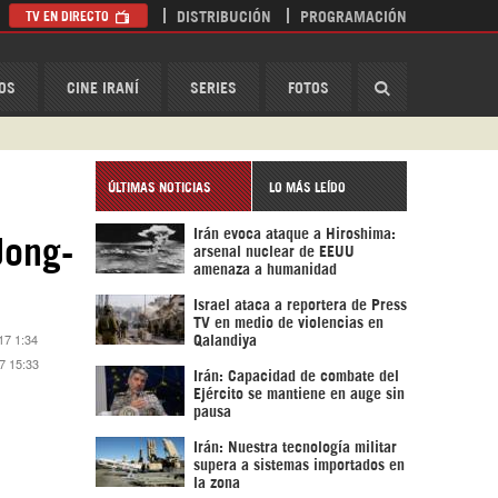
TV EN DIRECTO
DISTRIBUCIÓN
PROGRAMACIÓN
HispanTV
OS
CINE IRANÍ
SERIES
FOTOS
ÚLTIMAS NOTICIAS
LO MÁS LEÍDO
Irán evoca ataque a Hiroshima:
Jong-
arsenal nuclear de EEUU
amenaza a humanidad
Israel ataca a reportera de Press
TV en medio de violencias en
17 1:34
Qalandiya
17 15:33
Irán: Capacidad de combate del
Ejército se mantiene en auge sin
pausa
Irán: Nuestra tecnología militar
supera a sistemas importados en
la zona