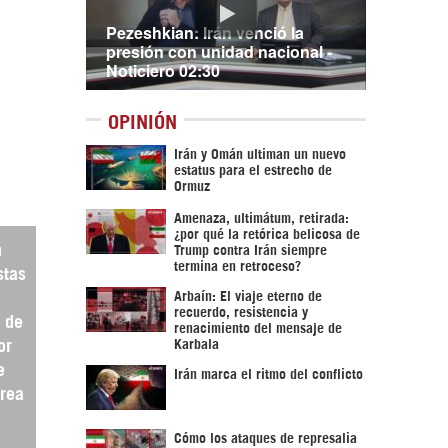
Pezeshkian: Irán venció la
presión con unidad nacional -
Noticiero 02:30
OPINIÓN
Irán y Omán ultiman un nuevo
estatus para el estrecho de
Ormuz
Amenaza, ultimátum, retirada:
¿por qué la retórica belicosa de
n
Trump contra Irán siempre
termina en retroceso?
stas
Arbaín: El viaje eterno de
recuerdo, resistencia y
 de
renacimiento del mensaje de
Karbala
or
e
Irán marca el ritmo del conflicto
orea
Cómo los ataques de represalia