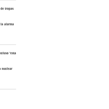
 de tropas
Irán pide “tolerancia cero” ante ataques
 la alarma
contra instalaciones nucleares | Detrás de
la Razón
cluso ‘esta
a nuclear
“Cobarde crimen de guerra”: Irán denuncia
ataque de EEUU a su hospital infantil |
Detrás de la Razón