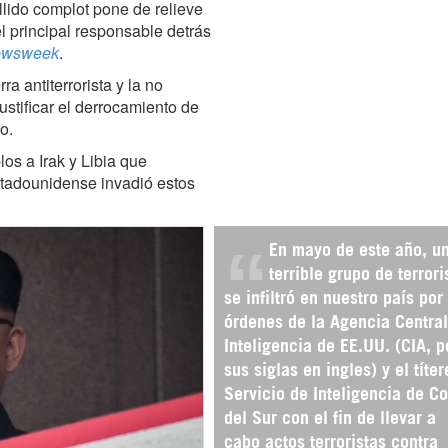
llido complot pone de relieve
 principal responsable detrás
wsweek
.
ra antiterrorista y la no
ustificar el derrocamiento de
o.
os a Irak y Libia que
stadounidense invadió estos
En mayo de este año, u
terrible grupo de terrori
se infiltró en nuestro país por
órdenes de la Agencia Central
Inteligencia de EE.UU. (CIA, p
sus siglas en ingles) y el títer
Servicio de Inteligencia de C
del Sur con el fin de llevar a
cabo actos terroristas contra