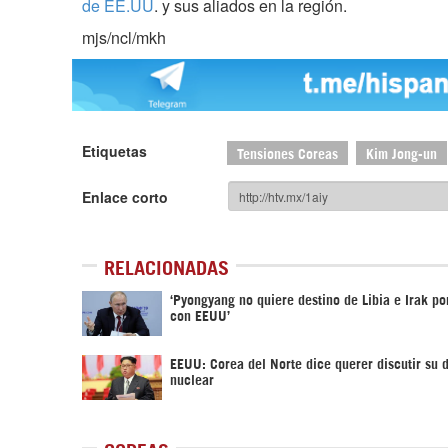
de EE.UU
. y sus aliados en la región.
mjs/ncl/mkh
Etiquetas
Tensiones Coreas
Kim Jong-un
Enlace corto
RELACIONADAS
‘Pyongyang no quiere destino de Libia e Irak po
con EEUU’
EEUU: Corea del Norte dice querer discutir su
nuclear