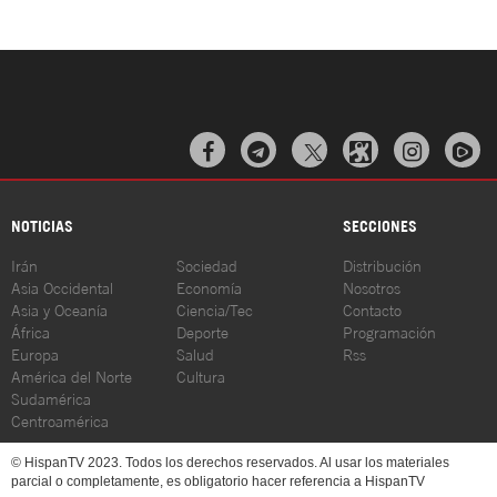



NOTICIAS
SECCIONES
Irán
Sociedad
Distribución
Asia Occidental
Economía
Nosotros
Asia y Oceanía
Ciencia/Tec
Contacto
África
Deporte
Programación
Europa
Salud
Rss
América del Norte
Cultura
Sudamérica
Centroamérica
© HispanTV 2023. Todos los derechos reservados. Al usar los materiales
parcial o completamente, es obligatorio hacer referencia a HispanTV