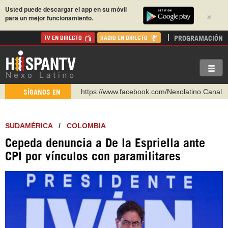
Usted puede descargar el app en su móvil
×
para un mejor funcionamiento.
PROGRAMACIÓN
TV EN DIRECTO
RADIO EN DIRECTO
https://www.facebook.com/Nexolatino.Canal
SÍGANOS EN
https://www.youtube.com/@nexo_latino
http://twitter.com/nexo_latino
SUDAMÉRICA
/
COLOMBIA
https://t.me/hispantvcanal
Cepeda denuncia a De la Espriella ante
https://urmedium.com/c/hispantv
CPI por vínculos con paramilitares
WhatsApp y Viber: +98 921 79 29 404
Instagram como: hispan_tv