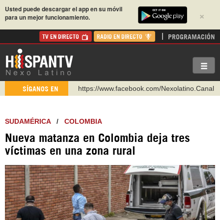
Usted puede descargar el app en su móvil
×
para un mejor funcionamiento.
PROGRAMACIÓN
TV EN DIRECTO
RADIO EN DIRECTO
https://www.facebook.com/Nexolatino.Canal
SÍGANOS EN
https://www.youtube.com/@nexo_latino
http://twitter.com/nexo_latino
SUDAMÉRICA
/
COLOMBIA
https://t.me/hispantvcanal
Nueva matanza en Colombia deja tres
https://urmedium.com/c/hispantv
víctimas en una zona rural
WhatsApp y Viber: +98 921 79 29 404
Instagram como: hispan_tv