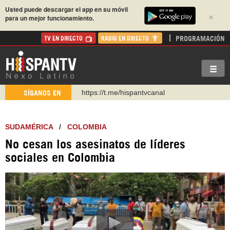
Usted puede descargar el app en su móvil
×
para un mejor funcionamiento.
PROGRAMACIÓN
TV EN DIRECTO
RADIO EN DIRECTO
https://t.me/hispantvcanal
SÍGANOS EN
https://urmedium.com/c/hispantv
WhatsApp y Viber: +98 921 79 29 404
SUDAMÉRICA
/
COLOMBIA
Instagram como: hispan_tv
No cesan los asesinatos de líderes
https://www.facebook.com/Nexolatino.Canal
sociales en Colombia
https://www.youtube.com/@nexo_latino
http://twitter.com/nexo_latino