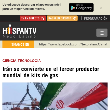
Usted puede descargar el app en su móvil
×
para un mejor funcionamiento.
PROGRAMACIÓN
TV EN DIRECTO
RADIO EN DIRECTO
https://www.facebook.com/Nexolatino.Canal
SÍGANOS EN
https://www.youtube.com/@nexo_latino
http://twitter.com/nexo_latino
CIENCIA-TECNOLOGÍA
https://t.me/hispantvcanal
Irán se convierte en el tercer productor
https://urmedium.com/c/hispantv
mundial de kits de gas
WhatsApp y Viber: +98 921 79 29 404
Instagram como: hispan_tv