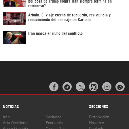
belicosa de Trump contra Irán siempre termina en
retroceso?
Arbaín: El viaje eterno de recuerdo, resistencia y
renacimiento del mensaje de Karbala
Irán marca el ritmo del conflicto



NOTICIAS
SECCIONES
Irán
Sociedad
Distribución
Asia Occidental
Economía
Nosotros
Asia y Oceanía
Ciencia/Tec
Contacto