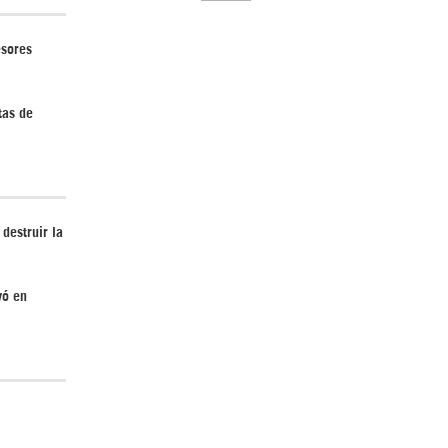
esores
tas de
El Hombre eterno | Parte 2
destruir la
yó en
CGRI de Irán asesta duros golpes a EEUU
con ataque simultáneo en Asia Occidental |
Detrás de la Razón