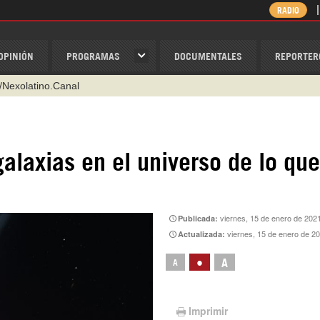
RADIO
OPINIÓN
PROGRAMAS
DOCUMENTALES
REPORTER
/Nexolatino.Canal
@nexo_latino
ino
laxias en el universo de lo que
ispantv
1 79 29 404
v
viernes, 15 de enero de 202
Publicada:
viernes, 15 de enero de 2
Actualizada:
•
A
A
Imprimir