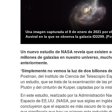
Una imagen capturada el 8 de enero de 2021 por e
Austral en la que se observa la galaxia ID2299. (Fo
Un nuevo estudio de NASA revela que existen so
millones de galaxias en nuestro universo, much
anteriormente.
“
Simplemente no vemos la luz de dos billones de
Postman, del Instituto de Ciencia del Telescopio Espa
un estudio, que se trata de la examinación de las 
Plutón y del cinturón de Kuiper, captadas por la mi
En este estudio, realizado por la Administración Na
Espacio de EE.UU. (NASA, por sus siglas en inglés)
concluyeron que el espacio es más oscuro de lo qu
que significaría que hay un número más reducido de