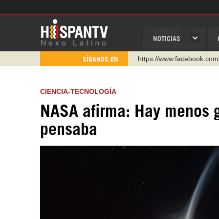
NOTICIAS
https://www.facebook.com
SÍGANOS EN
https://www.youtube.com/
http://twitter.com/nexo_lat
CIENCIA-TECNOLOGÍA
https://t.me/hispantvcanal
NASA afirma: Hay menos ga
https://urmedium.com/c/h
pensaba
WhatsApp y Viber: +98 92
Instagram como: hispan_t