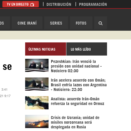
TV EN DIRECTO
DISTRIBUCIÓN
PROGRAMACIÓN
HispanTV
OS
CINE IRANÍ
SERIES
FOTOS
ÚLTIMAS NOTICIAS
LO MÁS LEÍDO
Pezeshkian: Irán venció la
 se
presión con unidad nacional -
Noticiero 02:30
Irán acelera acuerdo con Omán;
Brasil enfría lazos con Argentina
1 3:41
- Noticiero: 22:30
021 9:17
Analista: acuerdo Irán-Omán
refuerza la seguridad en Ormuz
Crisis de Ucrania; unidad de
misiles norcoreana será
desplegada en Rusia