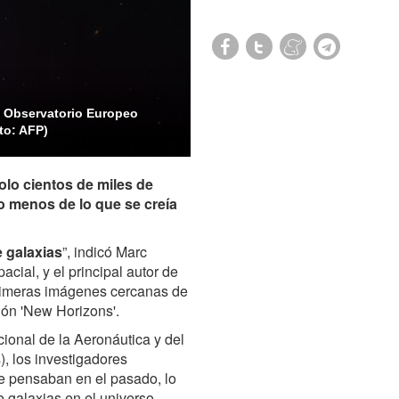
l Observatorio Europeo
to: AFP)
lo cientos de miles de
o menos de lo que se creía
 galaxias
”, indicó Marc
cial, y el principal autor de
primeras imágenes cercanas de
sión 'New Horizons'.
cional de la Aeronáutica y del
, los investigadores
e pensaban en el pasado, lo
 galaxias en el universo.