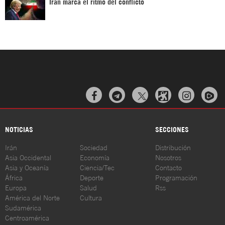
Irán marca el ritmo del conflicto



NOTICIAS
SECCIONES
Irán
Sociedad
Distribución
Asia Occidental
Economía
Nosotros
Asia y Oceanía
Ciencia/Tec
Contacto
África
Deporte
Programación
Europa
Salud
Rss
América del Norte
Cultura
Sudamérica
Centroamérica