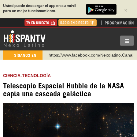
Usted puede descargar el app en su móvil
×
para un mejor funcionamiento.
PROGRAMACIÓN
TV EN DIRECTO
RADIO EN DIRECTO
https://www.facebook.com/Nexolatino.Canal
SÍGANOS EN
https://www.youtube.com/@nexo_latino
http://twitter.com/nexo_latino
CIENCIA-TECNOLOGÍA
https://t.me/hispantvcanal
Telescopio Espacial Hubble de la NASA
https://urmedium.com/c/hispantv
capta una cascada galáctica
WhatsApp y Viber: +98 921 79 29 404
Instagram como: hispan_tv