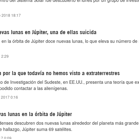
entro del Sistema Solar fue descubierto el lunes por un grupo de invest
e 2018 18:17
as lunas en Júpiter, una de ellas suicida
en la órbita de Júpiter doce nuevas lunas, lo que eleva su número de s
8 2:29
 por la que todavía no hemos visto a extraterrestres
tuto de Investigación del Sudeste, en EE.UU., presenta una teoría que ex
dido contactar a las alienígenas.
 2017 0:16
s lunas en la órbita de Júpiter
enses descubren dos nuevas lunas alrededor del planeta más grande
 hallazgo, Júpiter suma 69 satélites.
17 0:09