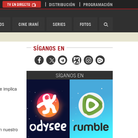
TV EN DIRECTO
DISTRIBUCIÓN
PROGRAMACIÓN
HispanTV
OS
CINE IRANÍ
SERIES
FOTOS
SÍGANOS EN



SÍGANOS EN
e implica
n nuestro