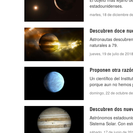
El objeto más lejano d
estadounidenses.
martes, 18 de diciembre d
Descubren doce nuev
Astronautas descubren 
naturales a 79.
jueves, 19 de julio de 201
Proponen otra razón
Un científico del Insti
porque aun no hemos po
domingo, 22 de octubre de
Descubren dos nueva
Astrónomos estadounid
Sistema Solar. Con este
sábado, 17 de junio de 20