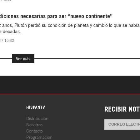
diciones necesarias para ser “nuevo continente”
 años, Plutón perdió su condición de planeta y cambió lo que se habí
te décadas.
017 15:32
Ver más
S
HISPANTV
RECIBIR NOT
Distribución
Nosotros
Contacto
Programación