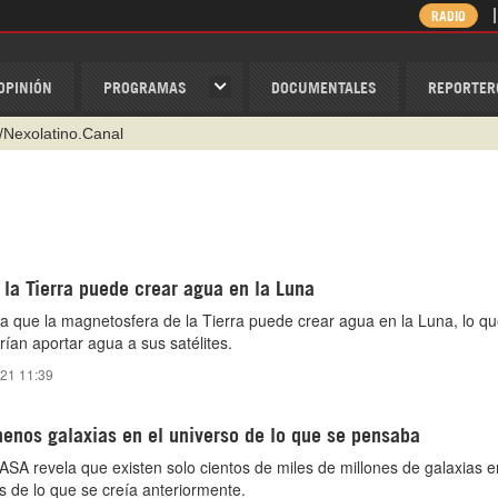
RADIO
OPINIÓN
PROGRAMAS
DOCUMENTALES
REPORTER
/Nexolatino.Canal
@nexo_latino
ino
ispantv
la Tierra puede crear agua en la Luna
1 79 29 404
a que la magnetosfera de la Tierra puede crear agua en la Luna, lo qu
v
ían aportar agua a sus satélites.
021 11:39
enos galaxias en el universo de lo que se pensaba
SA revela que existen solo cientos de miles de millones de galaxias e
 de lo que se creía anteriormente.