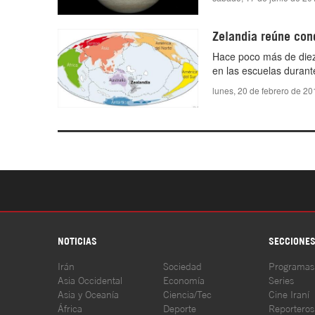
Zelandia reúne con
Hace poco más de diez
en las escuelas duran
lunes, 20 de febrero de 2
NOTICIAS
SECCIONE
Irán
Sociedad
Programas
Asia Occidental
Economía
Series
Asia y Oceanía
Ciencia/Tec
Cine Iraní
África
Deporte
Reporteros