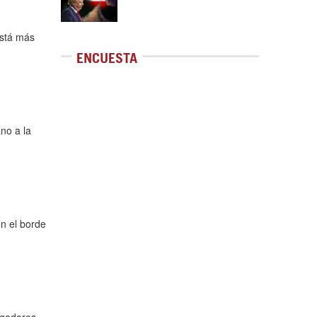
está más
ENCUESTA
no a la
en el borde