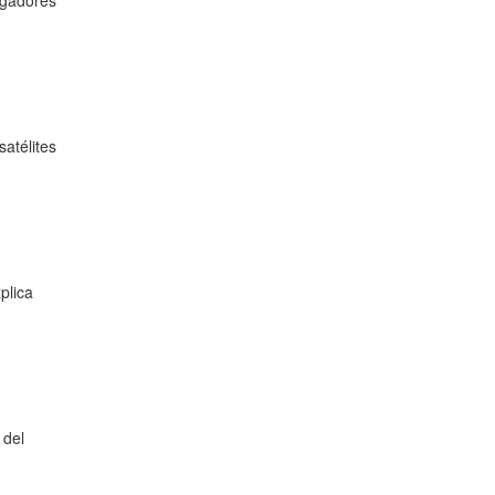
igadores
atélites
plica
 del