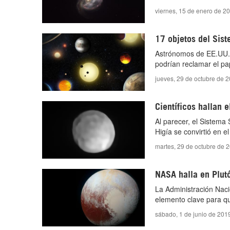
viernes, 15 de enero de 2
17 objetos del Sist
Astrónomos de EE.UU. h
podrían reclamar el pa
jueves, 29 de octubre de 
Científicos hallan 
Al parecer, el Sistema
Higía se convirtió en e
martes, 29 de octubre de 
NASA halla en Plutó
La Administración Naci
elemento clave para qu
sábado, 1 de junio de 201