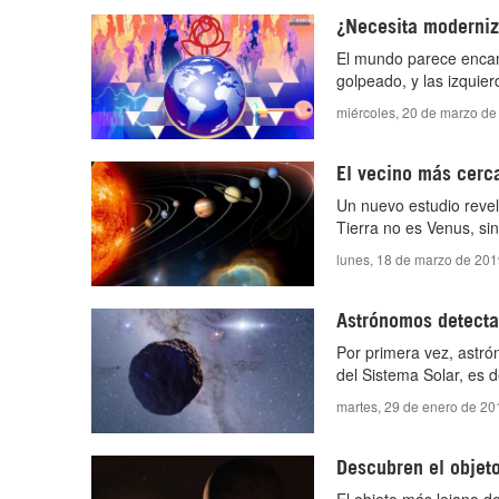
¿Necesita moderniz
El mundo parece encam
golpeado, y las izquie
miércoles, 20 de marzo de
El vecino más cerca
Un nuevo estudio revel
Tierra no es Venus, si
lunes, 18 de marzo de 201
Astrónomos detectan
Por primera vez, astró
del Sistema Solar, es d
martes, 29 de enero de 20
Descubren el objeto