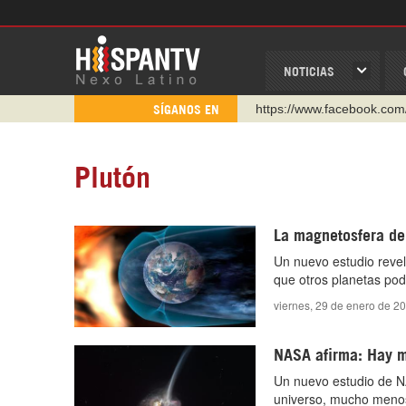
NOTICIAS
https://www.facebook.com
SÍGANOS EN
https://www.youtube.com/
http://twitter.com/nexo_lat
Plutón
https://t.me/hispantvcanal
https://urmedium.com/c/h
La magnetosfera de 
WhatsApp y Viber: +98 92
Un nuevo estudio revel
Instagram como: hispan_t
que otros planetas podr
viernes, 29 de enero de 2
NASA afirma: Hay m
Un nuevo estudio de NA
universo, mucho menos