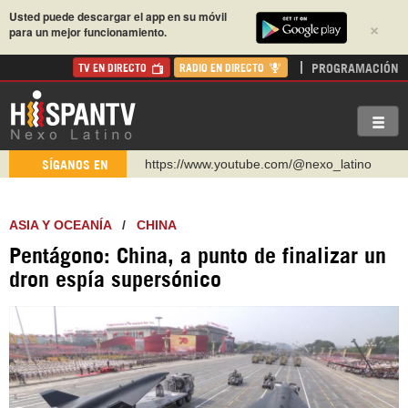
Usted puede descargar el app en su móvil
×
para un mejor funcionamiento.
PROGRAMACIÓN
TV EN DIRECTO
RADIO EN DIRECTO
https://www.youtube.com/@nexo_latino
SÍGANOS EN
http://twitter.com/nexo_latino
https://t.me/hispantvcanal
ASIA Y OCEANÍA
/
CHINA
https://urmedium.com/c/hispantv
Pentágono: China, a punto de finalizar un
WhatsApp y Viber: +98 921 79 29 404
dron espía supersónico
Instagram como: hispan_tv
https://www.facebook.com/Nexolatino.Canal