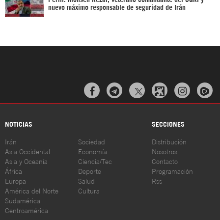
nuevo máximo responsable de seguridad de Irán



NOTICIAS
SECCIONES
Irán
Sociedad
Distribución
Asia Occidental
Economía
Nosotros
Asia y Oceanía
Ciencia/Tec
Contacto
África
Deporte
Programación
Europa
Salud
Rss
América del Norte
Cultura
Sudamérica
Centroamérica