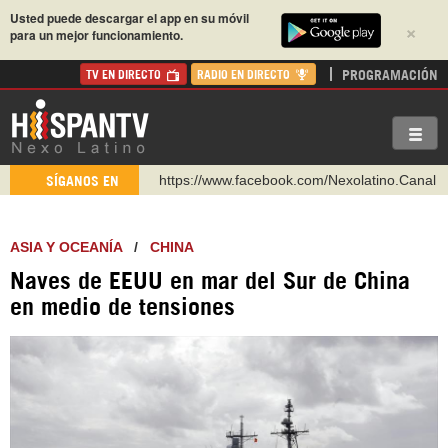
Usted puede descargar el app en su móvil
×
para un mejor funcionamiento.
PROGRAMACIÓN
TV EN DIRECTO
RADIO EN DIRECTO
https://www.facebook.com/Nexolatino.Canal
SÍGANOS EN
https://www.youtube.com/@nexo_latino
http://twitter.com/nexo_latino
ASIA Y OCEANÍA
/
CHINA
https://t.me/hispantvcanal
Naves de EEUU en mar del Sur de China
https://urmedium.com/c/hispantv
en medio de tensiones
WhatsApp y Viber: +98 921 79 29 404
Instagram como: hispan_tv