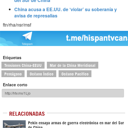
del Sur de China
China acusa a EE.UU. de ‘violar’ su soberanía y
avisa de represalias
ftn/rha/nsr/msf
Etiquetas
Tensiones China-EEUU
Mar de la China Meridional
Pentágono
Océano Índico
Océano Pacífico
Enlace corto
RELACIONADAS
Pekín ensaya armas de guerra electrónica en mar del Sur
de China