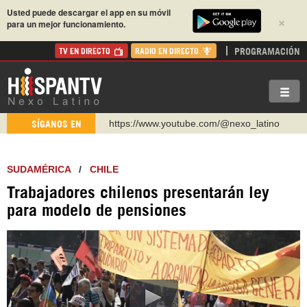
Usted puede descargar el app en su móvil
×
para un mejor funcionamiento.
PROGRAMACIÓN
TV EN DIRECTO
RADIO EN DIRECTO
https://www.youtube.com/@nexo_latino
SÍGANOS EN
http://twitter.com/nexo_latino
https://t.me/hispantvcanal
SUDAMÉRICA
/
CHILE
https://urmedium.com/c/hispantv
Trabajadores chilenos presentarán ley
WhatsApp y Viber: +98 921 79 29 404
para modelo de pensiones
Instagram como: hispan_tv
https://www.facebook.com/Nexolatino.Canal