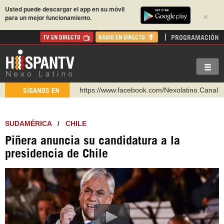
Usted puede descargar el app en su móvil
×
para un mejor funcionamiento.
PROGRAMACIÓN
TV EN DIRECTO
RADIO EN DIRECTO
https://www.facebook.com/Nexolatino.Canal
SÍGANOS EN
https://www.youtube.com/@nexo_latino
http://twitter.com/nexo_latino
SUDAMÉRICA
/
CHILE
https://t.me/hispantvcanal
Piñera anuncia su candidatura a la
https://urmedium.com/c/hispantv
presidencia de Chile
WhatsApp y Viber: +98 921 79 29 404
Instagram como: hispan_tv