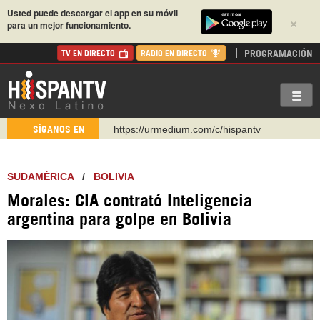
Usted puede descargar el app en su móvil
×
para un mejor funcionamiento.
PROGRAMACIÓN
TV EN DIRECTO
RADIO EN DIRECTO
https://urmedium.com/c/hispantv
SÍGANOS EN
WhatsApp y Viber: +98 921 79 29 404
Instagram como: hispan_tv
SUDAMÉRICA
/
BOLIVIA
https://www.facebook.com/Nexolatino.Canal
Morales: CIA contrató Inteligencia
https://www.youtube.com/@nexo_latino
argentina para golpe en Bolivia
http://twitter.com/nexo_latino
https://t.me/hispantvcanal