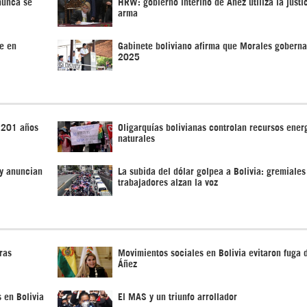
 nunca se
HRW: gobierno interino de Áñez utiliza la just
arma
e en
Gabinete boliviano afirma que Morales goberna
2025
n 201 años
Oligarquías bolivianas controlan recursos ener
naturales
 y anuncian
La subida del dólar golpea a Bolivia: gremiales
trabajadores alzan la voz
ras
Movimientos sociales en Bolivia evitaron fuga 
Áñez
 en Bolivia
El MAS y un triunfo arrollador