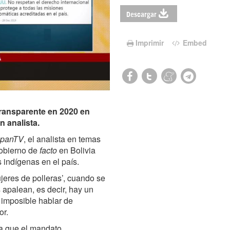
Descargar
Imprimir
Embed
ransparente en 2020 en
n analista.
spanTV
, el analista en temas
gobierno de
facto
en Bolivia
 indígenas en el país.
ujeres de polleras’, cuando se
s apalean, es decir, hay un
 imposible hablar de
or.
ra que el mandato