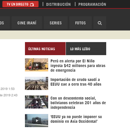
TV EN DIRECTO
DISTRIBUCIÓN
PROGRAMACIÓN
HispanTV
OS
CINE IRANÍ
SERIES
FOTOS
ÚLTIMAS NOTICIAS
LO MÁS LEÍDO
Perú en alerta por El Niño
inyecta $42 millones para obras
de emergencia
Importación de crudo saudí a
EEUU cae a cero tras 40 años
 2019 1:53
de 2019 2:43
Con un descontento social,
bolivianos celebran 201 años de
independencia
‘EEUU ya no puede imponer su
dominio en Asia Occidental’