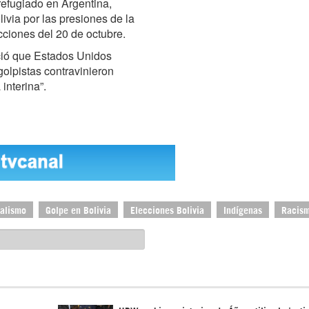
refugiado en Argentina,
ivia por las presiones de la
cciones del 20 de octubre.
ció que Estados Unidos
golpistas contravinieron
interina”.
ialismo
Golpe en Bolivia
Elecciones Bolivia
Indígenas
Racis