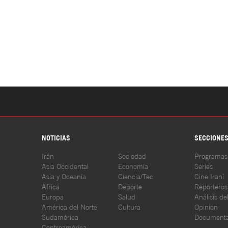
NOTICIAS
SECCIONE
Irán
Sociedad
Programas
Asia Occidental
Economía
Series
Asia y Oceanía
Ciencia/Tec
Cine Iraní
África
Deporte
Reporteros
Europa
Salud
Análisis de
América del Norte
Cultura
Opinión
Sudamérica
Documenta
Centroamérica