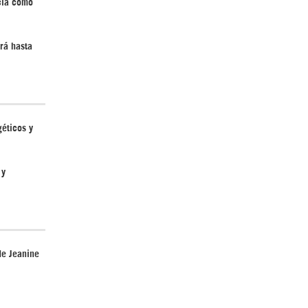
icia como
rá hasta
Irán pide “tolerancia cero” ante ataques
contra instalaciones nucleares | Detrás de
la Razón
géticos y
 y
“Cobarde crimen de guerra”: Irán denuncia
ataque de EEUU a su hospital infantil |
Detrás de la Razón
de Jeanine