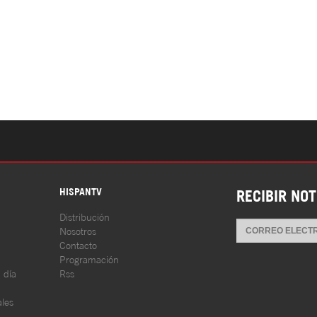
S
HISPANTV
RECIBIR NOT
Distribución
Nosotros
Contacto
Programación
l día
Rss
les