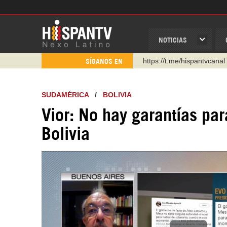
NOTICIAS
https://t.me/hispantvcanal
SÍGANOS EN
https://urmedium.com/c/h
WhatsApp y Viber: +98 92
SUDAMÉRICA
/
BOLIVIA
Instagram como: hispan_t
Vior: No hay garantías pa
https://www.facebook.com
Bolivia
https://www.youtube.com/
http://twitter.com/nexo_lat