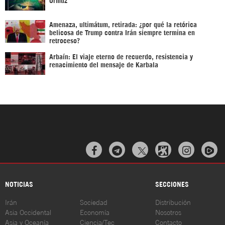
Amenaza, ultimátum, retirada: ¿por qué la retórica
belicosa de Trump contra Irán siempre termina en
retroceso?
Arbaín: El viaje eterno de recuerdo, resistencia y
renacimiento del mensaje de Karbala



NOTICIAS
SECCIONES
Irán
Sociedad
Distribución
Asia Occidental
Economía
Nosotros
Asia y Oceanía
Ciencia/Tec
Contacto