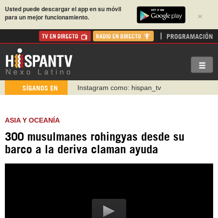
Usted puede descargar el app en su móvil
×
para un mejor funcionamiento.
PROGRAMACIÓN
TV EN DIRECTO
RADIO EN DIRECTO
Instagram como: hispan_tv
SÍGANOS EN
https://www.facebook.com/Nexolatino.Canal
https://www.youtube.com/@nexo_latino
ASIA Y OCEANÍA
http://twitter.com/nexo_latino
300 musulmanes rohingyas desde su
https://t.me/hispantvcanal
barco a la deriva claman ayuda
https://urmedium.com/c/hispantv
WhatsApp y Viber: +98 921 79 29 404