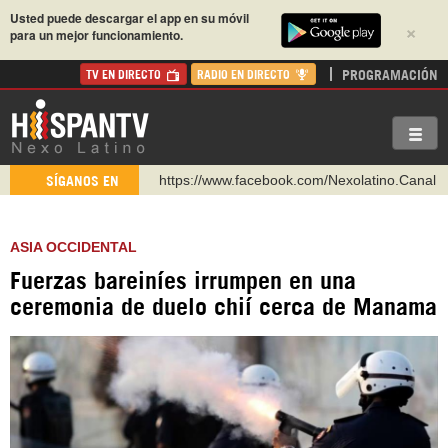
Usted puede descargar el app en su móvil
×
para un mejor funcionamiento.
PROGRAMACIÓN
TV EN DIRECTO
RADIO EN DIRECTO
https://www.facebook.com/Nexolatino.Canal
SÍGANOS EN
https://www.youtube.com/@nexo_latino
http://twitter.com/nexo_latino
ASIA OCCIDENTAL
https://t.me/hispantvcanal
Fuerzas bareiníes irrumpen en una
https://urmedium.com/c/hispantv
ceremonia de duelo chií cerca de Manama
WhatsApp y Viber: +98 921 79 29 404
Instagram como: hispan_tv