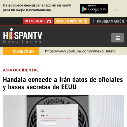
Usted puede descargar el app en su móvil
×
para un mejor funcionamiento.
PROGRAMACIÓN
TV EN DIRECTO
RADIO EN DIRECTO
https://www.youtube.com/@nexo_latino
SÍGANOS EN
http://twitter.com/nexo_latino
https://t.me/hispantvcanal
ASIA OCCIDENTAL
https://urmedium.com/c/hispantv
Handala concede a Irán datos de oficiales
WhatsApp y Viber: +98 921 79 29 404
y bases secretas de EEUU
Instagram como: hispan_tv
https://www.facebook.com/Nexolatino.Canal