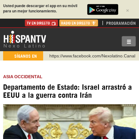
Usted puede descargar el app en su móvil
×
para un mejor funcionamiento.
PROGRAMACIÓN
TV EN DIRECTO
RADIO EN DIRECTO
https://www.facebook.com/Nexolatino.Canal
SÍGANOS EN
https://www.youtube.com/@nexo_latino
http://twitter.com/nexo_latino
ASIA OCCIDENTAL
https://t.me/hispantvcanal
Departamento de Estado: Israel arrastró a
https://urmedium.com/c/hispantv
EEUU a la guerra contra Irán
WhatsApp y Viber: +98 921 79 29 404
Instagram como: hispan_tv