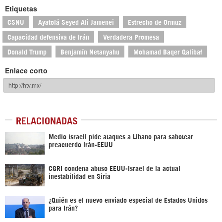
Etiquetas
CSNU
Ayatolá Seyed Ali Jamenei
Estrecho de Ormuz
Capacidad defensiva de Irán
Verdadera Promesa
Donald Trump
Benjamín Netanyahu
Mohamad Baqer Qalibaf
Enlace corto
RELACIONADAS
Medio israelí pide ataques a Líbano para sabotear
preacuerdo Irán-EEUU
CGRI condena abuso EEUU-Israel de la actual
inestabilidad en Siria
¿Quién es el nuevo enviado especial de Estados Unidos
para Irán?