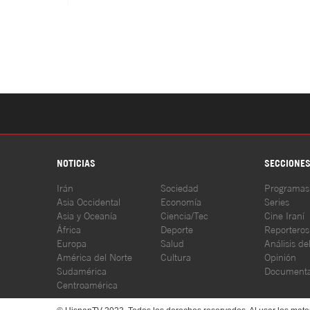
NOTICIAS
SECCIONE
Irán
Sociedad
Programas
Asia Occidental
Economía
Series
Asia y Oceanía
Ciencia/Tec
Cine Iraní
África
Deporte
Reporteros
Europa
Salud
Análisis de
América del Norte
Cultura
Opinión
Sudamérica
Documenta
Centroamérica