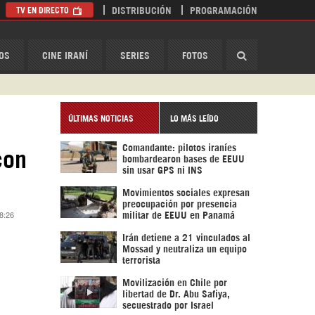
TV EN DIRECTO
DISTRIBUCIÓN
PROGRAMACIÓN
HispanTV
OS
CINE IRANÍ
SERIES
FOTOS
ÚLTIMAS NOTICIAS
LO MÁS LEÍDO
Comandante: pilotos iraníes
con
bombardearon bases de EEUU
sin usar GPS ni INS
Movimientos sociales expresan
preocupación por presencia
18:26
militar de EEUU en Panamá
Irán detiene a 21 vinculados al
Mossad y neutraliza un equipo
terrorista
Movilización en Chile por
libertad de Dr. Abu Safiya,
secuestrado por Israel