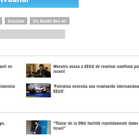
Sionismo
Zin Abedin Ben Ali
aelí en
Morales acusa a EEUU de reavivar conflicto pal
israelí
istencia
‘Palestina necesita una resolución internaciona
EEUU’
ya,
“Titular de la ONU facilitó repetidamente datos
Israel”