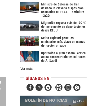
Ministro de Defensa de Irán
destaca la elevada disposición
combativa de FF.AA. - Noticiero
13:30
Migración reporta más del 50 %
de incremento en deportaciones
desde EEUU
Keiko Fujimori pone los
ministerios más clave en manos
del sector privado
Operación a gran escala: Yemen
ataca concentraciones militares
de A. Saudí
Ver más
SÍGANOS EN
f



e
BOLETÍN DE NOTICIAS
24:47