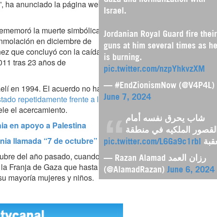
o”, ha anunciado la página web
Israel.
rememoró la muerte simbólica
Jordanian Royal Guard fire their
nmolación en diciembre de
guns at him several times as h
ez que concluyó con la caída
is burning.
011 tras 23 años de
pic.twitter.com/nzpYhkvzXM
— #EndZionismNow (@V4P4L)
aelí en 1994. El acuerdo no ha
tado repetidamente frente a la
June 7, 2024
ele el acercamiento.
شاب يحرق نفسه أمام
ania en apoyo a Palestina
لقصور الملكيه في منطقة
ania llamada “7 de octubre”
pic.twitter.com/L6Ga9c1rbl
عقبة
tubre del año pasado, cuando
— Razan Alamad رزان العمد
a la Franja de Gaza que hasta
(@AlamadRazan)
June 6, 2024
su mayoría mujeres y niños.