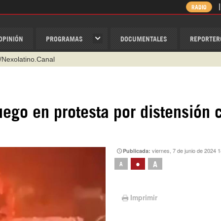
RADIO
OPINIÓN
PROGRAMAS
DOCUMENTALES
REPORTER
/Nexolatino.Canal
@nexo_latino
ino
uego en protesta por distensión 
ispantv
1 79 29 404
v
viernes, 7 de junio de 2024 
Publicada:
•
A
A
Imprimir