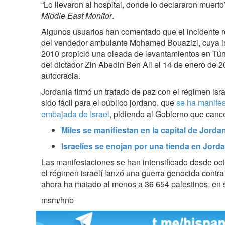
“Lo llevaron al hospital, donde lo declararon muert
Middle East Monitor
.
Algunos usuarios han comentado que el incidente 
del vendedor ambulante Mohamed Bouazizi, cuya i
2010 propició una oleada de levantamientos en Tún
del dictador Zin Abedin Ben Ali el 14 de enero de 2
autocracia.
Jordania firmó un tratado de paz con el régimen isr
sido fácil para el público jordano, que
se ha manifes
embajada de Israel
, pidiendo al Gobierno que canc
Miles se manifiestan en la capital de Jord
Israelíes se enojan por una tienda en Jord
Las manifestaciones se han intensificado desde oc
el régimen israelí lanzó una guerra genocida contr
ahora ha matado al menos a 36 654 palestinos, en 
msm/hnb