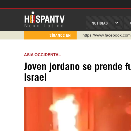
NOTICIAS
https://www.facebook.com
SÍGANOS EN
https://www.youtube.com/
http://twitter.com/nexo_lat
ASIA OCCIDENTAL
https://t.me/hispantvcanal
Joven jordano se prende f
https://urmedium.com/c/h
Israel
WhatsApp y Viber: +98 92
Instagram como: hispan_t