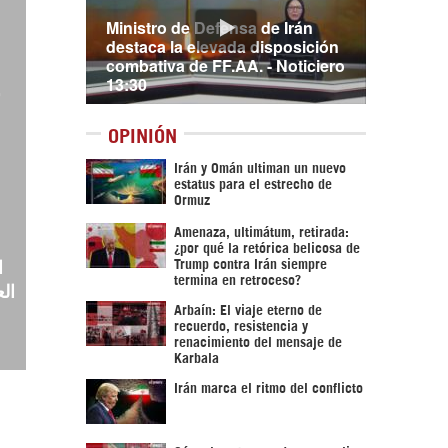
Ministro de Defensa de Irán
destaca la elevada disposición
combativa de FF.AA. - Noticiero
13:30
e
OPINIÓN
Irán y Omán ultiman un nuevo
estatus para el estrecho de
Ormuz
Amenaza, ultimátum, retirada:
¿por qué la retórica belicosa de
Trump contra Irán siempre
ا
termina en retroceso?
ال
Arbaín: El viaje eterno de
recuerdo, resistencia y
renacimiento del mensaje de
Karbala
Irán marca el ritmo del conflicto