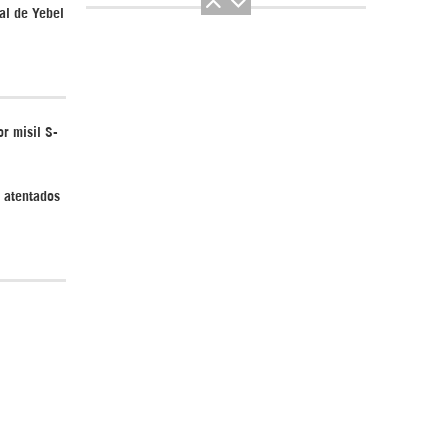
al de Yebel
r misil S-
El Hombre eterno | Parte 2
y atentados
CGRI de Irán asesta duros golpes a EEUU
con ataque simultáneo en Asia Occidental |
Detrás de la Razón