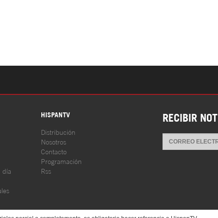
S
HISPANTV
RECIBIR NOT
Distribución
Nosotros
Contacto
Programación
l día
Rss
les