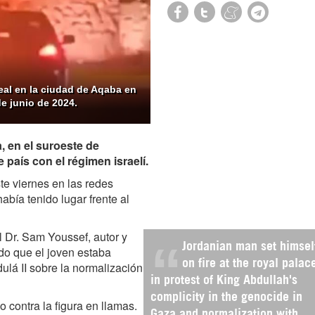
eal en la ciudad de Aqaba en
de junio de 2024.
, en el suroeste de
 país con el régimen israelí.
te viernes en las redes
había tenido lugar frente al
l Dr. Sam Youssef, autor y
Jordanian man set himsel
do que el joven estaba
on fire at the royal palac
dulá II sobre la normalización
in protest of King Abdullah's
complicity in the genocide in
 contra la figura en llamas.
Gaza and normalization with