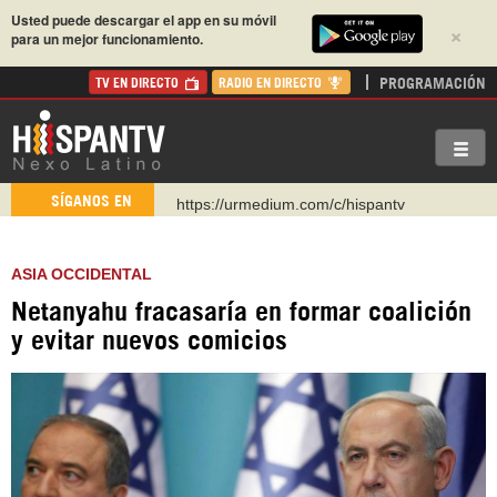
Usted puede descargar el app en su móvil
×
para un mejor funcionamiento.
PROGRAMACIÓN
TV EN DIRECTO
RADIO EN DIRECTO
https://urmedium.com/c/hispantv
SÍGANOS EN
WhatsApp y Viber: +98 921 79 29 404
Instagram como: hispan_tv
ASIA OCCIDENTAL
https://www.facebook.com/Nexolatino.Canal
Netanyahu fracasaría en formar coalición
https://www.youtube.com/@nexo_latino
y evitar nuevos comicios
http://twitter.com/nexo_latino
https://t.me/hispantvcanal