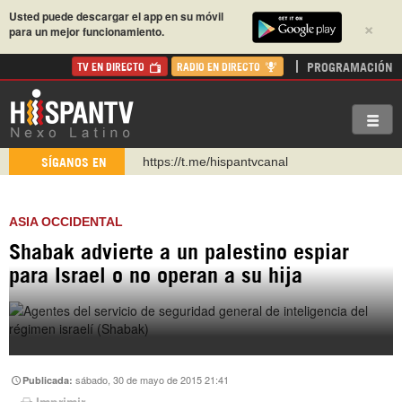
Usted puede descargar el app en su móvil
×
para un mejor funcionamiento.
PROGRAMACIÓN
TV EN DIRECTO
RADIO EN DIRECTO
https://t.me/hispantvcanal
SÍGANOS EN
https://urmedium.com/c/hispantv
WhatsApp y Viber: +98 921 79 29 404
ASIA OCCIDENTAL
Instagram como: hispan_tv
Shabak advierte a un palestino espiar
https://www.facebook.com/Nexolatino.Canal
para Israel o no operan a su hija
https://www.youtube.com/@nexo_latino
http://twitter.com/nexo_latino
sábado, 30 de mayo de 2015 21:41
Publicada:
Imprimir