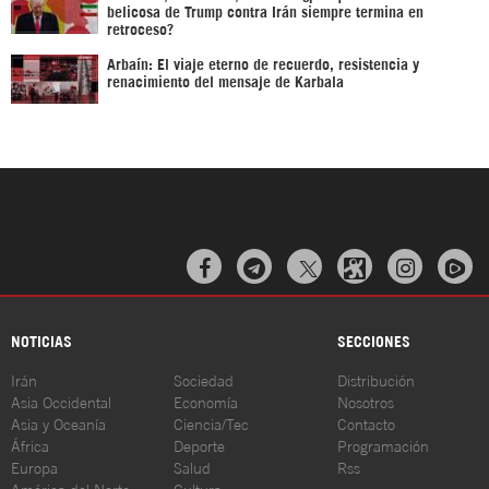
belicosa de Trump contra Irán siempre termina en
retroceso?
Arbaín: El viaje eterno de recuerdo, resistencia y
renacimiento del mensaje de Karbala



NOTICIAS
SECCIONES
Irán
Sociedad
Distribución
Asia Occidental
Economía
Nosotros
Asia y Oceanía
Ciencia/Tec
Contacto
África
Deporte
Programación
Europa
Salud
Rss
América del Norte
Cultura