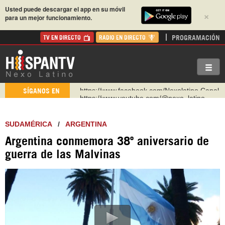
Usted puede descargar el app en su móvil
×
para un mejor funcionamiento.
PROGRAMACIÓN
TV EN DIRECTO
RADIO EN DIRECTO
https://www.youtube.com/@nexo_latino
SÍGANOS EN
http://twitter.com/nexo_latino
https://t.me/hispantvcanal
SUDAMÉRICA
/
ARGENTINA
https://urmedium.com/c/hispantv
Argentina conmemora 38º aniversario de
WhatsApp y Viber: +98 921 79 29 404
guerra de las Malvinas
Instagram como: hispan_tv
https://www.facebook.com/Nexolatino.Canal