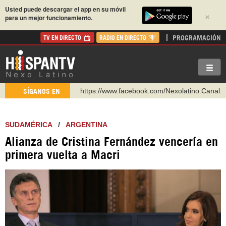
Usted puede descargar el app en su móvil
×
para un mejor funcionamiento.
PROGRAMACIÓN
TV EN DIRECTO
RADIO EN DIRECTO
https://www.youtube.com/@nexo_latino
SÍGANOS EN
http://twitter.com/nexo_latino
https://t.me/hispantvcanal
SUDAMÉRICA
/
ARGENTINA
https://urmedium.com/c/hispantv
Alianza de Cristina Fernández vencería en
WhatsApp y Viber: +98 921 79 29 404
primera vuelta a Macri
Instagram como: hispan_tv
https://www.facebook.com/Nexolatino.Canal