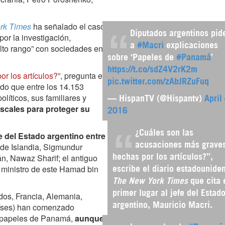
rk Times
ha señalado el caso
Diputados argentinos pid
or la investigación,
a
#Macri
explicaciones
 alto rango” con sociedades en
sobre ‘Papeles de
#Panamá
’
https://t.co/sdZ4V2rK2m
r los artículos?
”, pregunta el
pic.twitter.com/zAbJRZuFuq
ndo que entre los 14.153
íticos, sus familiares y
— HispanTV (@Hispantv)
April
iscales para proteger su
2016
¿Cuáles son las
fe del Estado argentino entre
 de Islandia, Sigmundur
acusaciones más grave
n, Nawaz Sharif; el antiguo
hechas por los artículos?”,
r ministro de este Hamad bin
escribe el diario estadounide
The New York Times
que cita 
primer lugar al jefe del Estad
os, Francia, Alemania,
países) han comenzado
argentino, Mauricio Macri.
s papeles de Panamá,
aunque