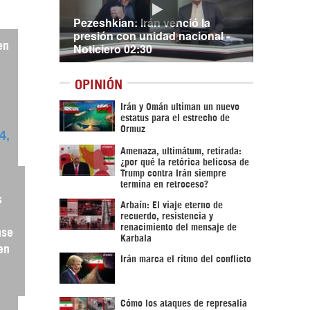
Pezeshkian: Irán venció la
presión con unidad nacional -
Noticiero 02:30
en
OPINIÓN
Irán y Omán ultiman un nuevo
estatus para el estrecho de
Ormuz
 4,
Amenaza, ultimátum, retirada:
¿por qué la retórica belicosa de
Trump contra Irán siempre
termina en retroceso?
s
Arbaín: El viaje eterno de
recuerdo, resistencia y
renacimiento del mensaje de
nse
Karbala
en
Irán marca el ritmo del conflicto
o
Cómo los ataques de represalia