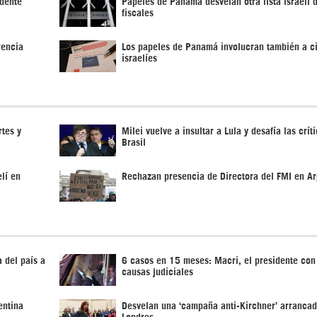
idente
Papeles de Panamá desvelan otra lista israelí d
fiscales
rencia
Los papeles de Panamá involucran también a c
israelíes
rtes y
Milei vuelve a insultar a Lula y desafía las crít
Brasil
lí en
Rechazan presencia de Directora del FMI en Ar
 del país a
6 casos en 15 meses: Macri, el presidente co
causas judiciales
entina
Desvelan una ‘campaña anti-Kirchner’ arranca
Londres