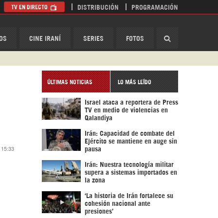
TV EN DIRECTO
DISTRIBUCIÓN
PROGRAMACIÓN
HispanTV
OS
CINE IRANÍ
SERIES
FOTOS
ÚLTIMAS NOTICIAS
LO MÁS LEÍDO
Israel ataca a reportera de Press
TV en medio de violencias en
Qalandiya
Irán: Capacidad de combate del
Ejército se mantiene en auge sin
6 15:33
pausa
Irán: Nuestra tecnología militar
supera a sistemas importados en
la zona
‘La historia de Irán fortalece su
cohesión nacional ante
presiones’