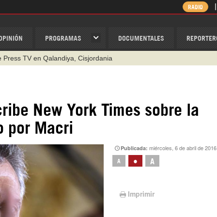
RADIO
OPINIÓN
PROGRAMAS
DOCUMENTALES
REPORTER
de Press TV en Qalandiya, Cisjordania
scribe New York Times sobre la
o por Macri
miércoles, 6 de abril de 201
Publicada:
•
A
A
Imprimir