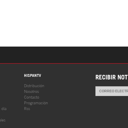
S
HISPANTV
RECIBIR NOT
Distribución
Nosotros
Contacto
Programación
l día
Rss
les