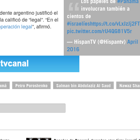
Los papeles de
#Panamá
involucran también a
idente argentino justificó el
cientos de
 calificó de “legal”. “En el
#israelíes
https://t.co/vLxJzJj2FT
peración legal
”, afirmó.
pic.twitter.com/rU4QG81V5r
— HispanTV (@Hispantv)
April
2016
namá
Petro Poroshenko
Salman bin Abdulaziz Al Saud
Nawaz Shar