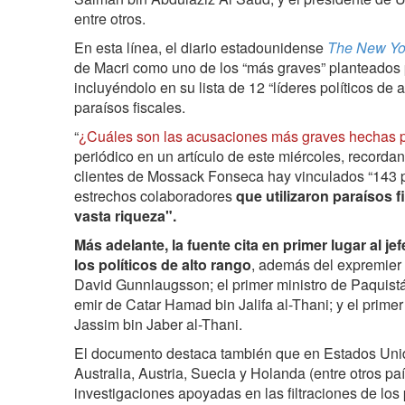
entre otros.
En esta línea, el diario estadounidense
The New Yo
de Macri como uno de los “más graves” planteados p
incluyéndolo en su lista de 12 “líderes políticos de
paraísos fiscales.
“
¿Cuáles son las acusaciones más graves hechas po
periódico en un artículo de este miércoles, recorda
clientes de Mossack Fonseca hay vinculados “143 pol
estrechos colaboradores
que utilizaron paraísos f
vasta riqueza".
Más adelante, la fuente cita en primer lugar al je
los políticos de alto rango
, además del expremier
David Gunnlaugsson; el primer ministro de Paquistá
emir de Catar Hamad bin Jalifa al-Thani; y el prime
Jassim bin Jaber al-Thani.
El documento destaca también que en Estados Unid
Australia, Austria, Suecia y Holanda (entre otros 
investigaciones apoyadas en las filtraciones de lo