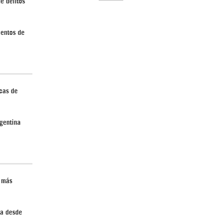
e delitos
ientos de
El Hombre eterno | Parte 2
icas de
gentina
CGRI de Irán asesta duros golpes a EEUU
con ataque simultáneo en Asia Occidental |
Detrás de la Razón
n más
da desde