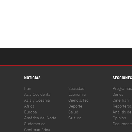
NOTICIAS
SECCIONE
Irán
Sociedad
Programas
Asia Occidental
Economía
Series
Asia y Oceanía
Ciencia/Tec
Cine Iraní
África
Deporte
Reporteros
Europa
Salud
Análisis de
América del Norte
Cultura
Opinión
Sudamérica
Documenta
Centroamérica