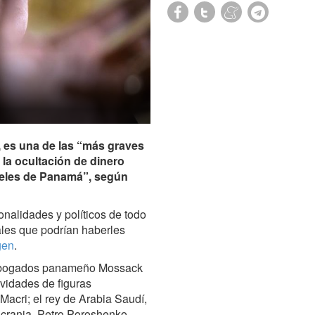
, es una de las “más graves
la ocultación de dinero
peles de Panamá”, según
sonalidades y políticos de todo
les que podrían haberles
gen
.
 abogados panameño Mossack
ividades de figuras
Macri; el rey de Arabia Saudí,
Ucrania, Petro Poroshenko,