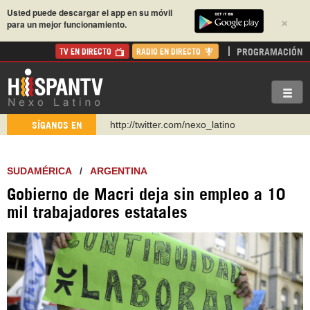
Usted puede descargar el app en su móvil
×
para un mejor funcionamiento.
PROGRAMACIÓN
TV EN DIRECTO
RADIO EN DIRECTO
http://twitter.com/nexo_latino
SÍGANOS EN
https://t.me/hispantvcanal
https://urmedium.com/c/hispantv
SUDAMÉRICA
/
ARGENTINA
WhatsApp y Viber: +98 921 79 29 404
Gobierno de Macri deja sin empleo a 10
Instagram como: hispan_tv
mil trabajadores estatales
https://www.facebook.com/Nexolatino.Canal
https://www.youtube.com/@nexo_latino