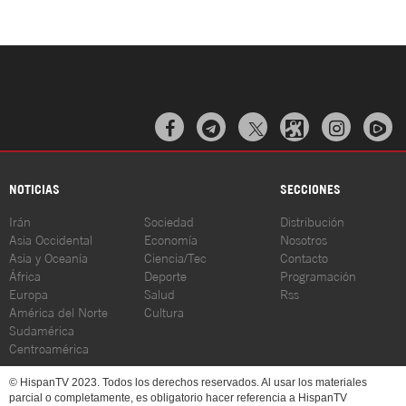



NOTICIAS
SECCIONES
Irán
Sociedad
Distribución
Asia Occidental
Economía
Nosotros
Asia y Oceanía
Ciencia/Tec
Contacto
África
Deporte
Programación
Europa
Salud
Rss
América del Norte
Cultura
Sudamérica
Centroamérica
© HispanTV 2023. Todos los derechos reservados. Al usar los materiales
parcial o completamente, es obligatorio hacer referencia a HispanTV