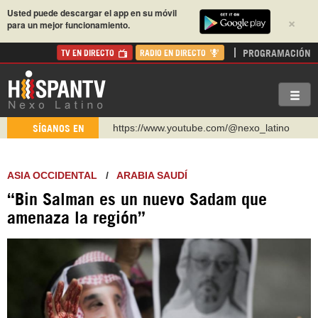
Usted puede descargar el app en su móvil
×
para un mejor funcionamiento.
PROGRAMACIÓN
TV EN DIRECTO
RADIO EN DIRECTO
https://www.youtube.com/@nexo_latino
SÍGANOS EN
http://twitter.com/nexo_latino
https://t.me/hispantvcanal
ASIA OCCIDENTAL
/
ARABIA SAUDÍ
https://urmedium.com/c/hispantv
“Bin Salman es un nuevo Sadam que
WhatsApp y Viber: +98 921 79 29 404
amenaza la región”
Instagram como: hispan_tv
https://www.facebook.com/Nexolatino.Canal