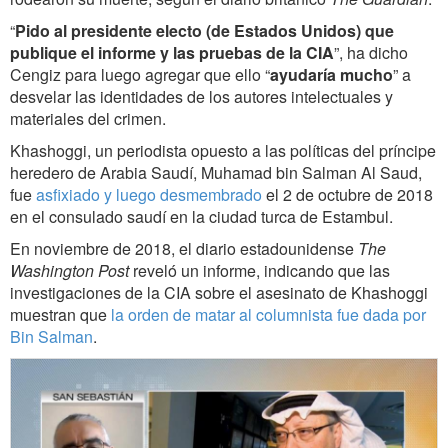
“
Pido al presidente electo (de Estados Unidos) que
publique el informe y las pruebas de la CIA
”, ha dicho
Cengiz para luego agregar que ello “
ayudaría mucho
” a
desvelar las identidades de los autores intelectuales y
materiales del crimen.
Khashoggi, un periodista opuesto a las políticas del príncipe
heredero de Arabia Saudí, Muhamad bin Salman Al Saud,
fue
asfixiado y luego desmembrado
el 2 de octubre de 2018
en el consulado saudí en la ciudad turca de Estambul.
En noviembre de 2018, el diario estadounidense
The
Washington Post
reveló un informe, indicando que las
investigaciones de la CIA sobre el asesinato de Khashoggi
muestran que
la orden de matar al columnista fue dada por
Bin Salman
.