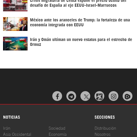
desafío de España al eje EEUU-Israel-Marruecos
México ante los aranceles de Trump: la fortaleza de una
economía integrada con EEUU
Irán y Omán ultiman un nuevo estatus para el estrecho de
Ormuz



NOTICIAS
SECCIONES
Irán
Sociedad
Distribución
Asia Occidental
Economía
Nosotros