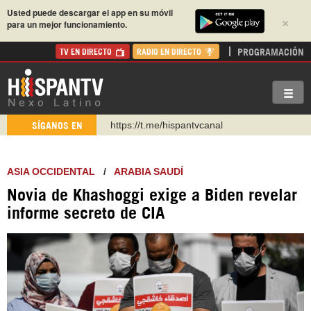
Usted puede descargar el app en su móvil
×
para un mejor funcionamiento.
PROGRAMACIÓN
TV EN DIRECTO
RADIO EN DIRECTO
https://t.me/hispantvcanal
SÍGANOS EN
https://urmedium.com/c/hispantv
WhatsApp y Viber: +98 921 79 29 404
ASIA OCCIDENTAL
/
ARABIA SAUDÍ
Instagram como: hispan_tv
Novia de Khashoggi exige a Biden revelar
https://www.facebook.com/Nexolatino.Canal
informe secreto de CIA
https://www.youtube.com/@nexo_latino
http://twitter.com/nexo_latino