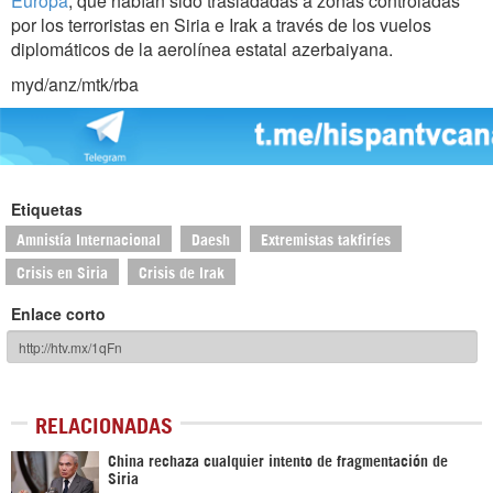
Europa
, que habían sido trasladadas a zonas controladas
por los terroristas en Siria e Irak a través de los vuelos
diplomáticos de la aerolínea estatal azerbaiyana.
myd/anz/mtk/rba
Etiquetas
Amnistía Internacional
Daesh
Extremistas takfiríes
Crisis en Siria
Crisis de Irak
Enlace corto
RELACIONADAS
China rechaza cualquier intento de fragmentación de
Siria