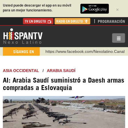
Usted puede descargar el app en su móvil
×
para un mejor funcionamiento.
PROGRAMACIÓN
TV EN DIRECTO
RADIO EN DIRECTO
https://www.youtube.com/@nexo_latino
SÍGANOS EN
http://twitter.com/nexo_latino
https://t.me/hispantvcanal
ASIA OCCIDENTAL
/
ARABIA SAUDÍ
https://urmedium.com/c/hispantv
AI: Arabia Saudí suministró a Daesh armas
WhatsApp y Viber: +98 921 79 29 404
compradas a Eslovaquia
Instagram como: hispan_tv
https://www.facebook.com/Nexolatino.Canal