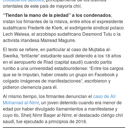
orientales de este país de mayoría chií.
“Tiendan la mano de la piedad” a los condenados
,
instan los firmantes de la misiva, entre ellos el expresidente
sudafricano Frederik de Klerk, el exdirigente sindical polaco
Lech Walesa, el arzobispo sudafricano Desmond Tutu o la
activista irlandesa Mairead Maguire.
El texto se refiere, en particular al caso de Mujtaba al-
Sweika, “brillante” estudiante saudí detenido a los 18 años
en el aeropuerto de Riad (capital saudí) cuando partía
rumbo a una universidad estadounidense:
“Entre los cargos
que se le imputan, haber creado un grupo en Facebook y
colgado imágenes de manifestaciones”, escribieron y
pidieron clemencia para él.
Al mismo tiempo, los firmantes denuncian el
caso de Ali
Mohamad al-Nimr
, un joven detenido cuando era menor de
edad por haber divulgado llamamientos a manifestarse y
cuyo tío, Sheij Nimr Baqer al-Nimr, el destacado clérigo chií
saudí, fue ejecutado a principios de 2016.