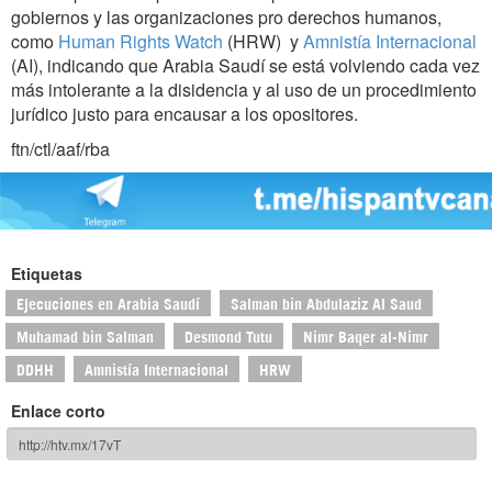
gobiernos y las organizaciones pro derechos humanos,
como
Human Rights Watch
(HRW) y
Amnistía Internacional
(AI), indicando que Arabia Saudí se está volviendo cada vez
más intolerante a la disidencia y al uso de un procedimiento
jurídico justo para encausar a los opositores.
ftn/ctl/aaf/rba
Etiquetas
Ejecuciones en Arabia Saudí
Salman bin Abdulaziz Al Saud
Muhamad bin Salman
Desmond Tutu
Nimr Baqer al-Nimr
DDHH
Amnistía Internacional
HRW
Enlace corto