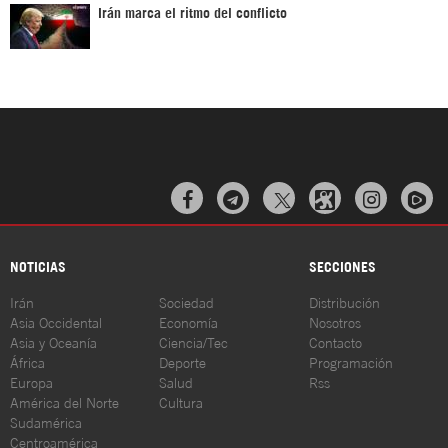
Irán marca el ritmo del conflicto



NOTICIAS
SECCIONES
Irán
Sociedad
Distribución
Asia Occidental
Economía
Nosotros
Asia y Oceanía
Ciencia/Tec
Contacto
África
Deporte
Programación
Europa
Salud
Rss
América del Norte
Cultura
Sudamérica
Centroamérica