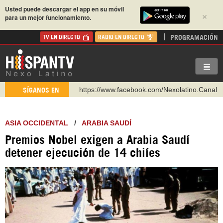
Usted puede descargar el app en su móvil
×
para un mejor funcionamiento.
PROGRAMACIÓN
TV EN DIRECTO
RADIO EN DIRECTO
https://www.facebook.com/Nexolatino.Canal
SÍGANOS EN
https://www.youtube.com/@nexo_latino
http://twitter.com/nexo_latino
ASIA OCCIDENTAL
/
ARABIA SAUDÍ
https://t.me/hispantvcanal
Premios Nobel exigen a Arabia Saudí
https://urmedium.com/c/hispantv
detener ejecución de 14 chiíes
WhatsApp y Viber: +98 921 79 29 404
Instagram como: hispan_tv