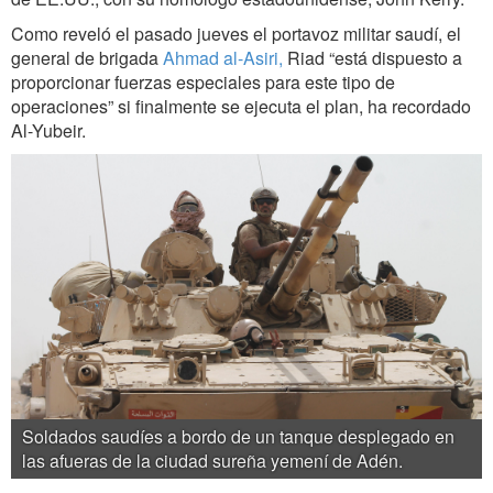
Como reveló el pasado jueves el portavoz militar saudí, el
general de brigada
Ahmad al-Asiri,
Riad “está dispuesto a
proporcionar fuerzas especiales para este tipo de
operaciones” si finalmente se ejecuta el plan, ha recordado
Al-Yubeir.
Soldados saudíes a bordo de un tanque desplegado en
las afueras de la ciudad sureña yemení de Adén.