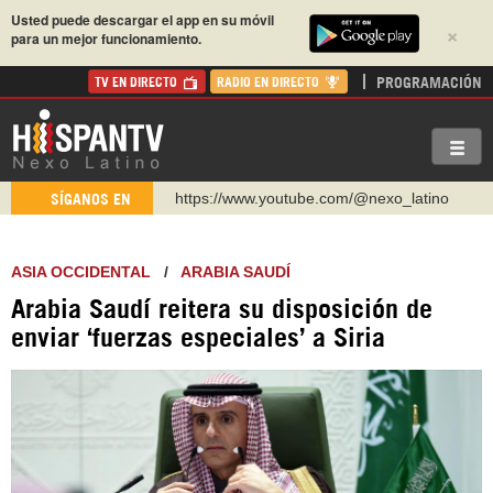
Usted puede descargar el app en su móvil
×
para un mejor funcionamiento.
PROGRAMACIÓN
TV EN DIRECTO
RADIO EN DIRECTO
https://www.youtube.com/@nexo_latino
SÍGANOS EN
http://twitter.com/nexo_latino
https://t.me/hispantvcanal
ASIA OCCIDENTAL
/
ARABIA SAUDÍ
https://urmedium.com/c/hispantv
Arabia Saudí reitera su disposición de
WhatsApp y Viber: +98 921 79 29 404
enviar ‘fuerzas especiales’ a Siria
Instagram como: hispan_tv
https://www.facebook.com/Nexolatino.Canal