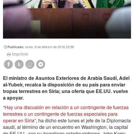
lunes, 8 de febrero de 2016 23:58
Publicada:
Imprimir
El ministro de Asuntos Exteriores de Arabia Saudí, Adel
al-Yubeir, recalca la disposición de su país para enviar
tropas terrestres en Siria; una oferta que EE.UU. vuelve
a apoyar.
“
Hay una discusión en relación a un contingente de fuerzas
terrestres o un contingente de fuerzas especiales para
operar en Siria
”, ha dicho este lunes el jefe de la Diplomacia
saudí, al término de un encuentro en Washington, la capital
de EE.UU., con su homólogo estadounidense, John Kerry.