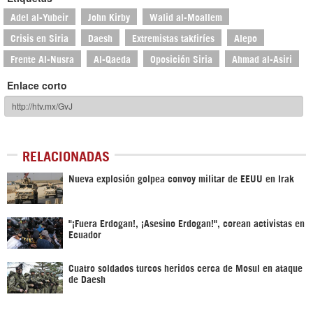
Adel al-Yubeir
John Kirby
Walid al-Moallem
Crisis en Siria
Daesh
Extremistas takfiríes
Alepo
Frente Al-Nusra
Al-Qaeda
Oposición Siria
Ahmad al-Asiri
Enlace corto
RELACIONADAS
Nueva explosión golpea convoy militar de EEUU en Irak
"¡Fuera Erdogan!, ¡Asesino Erdogan!", corean activistas en
Ecuador
Cuatro soldados turcos heridos cerca de Mosul en ataque
de Daesh