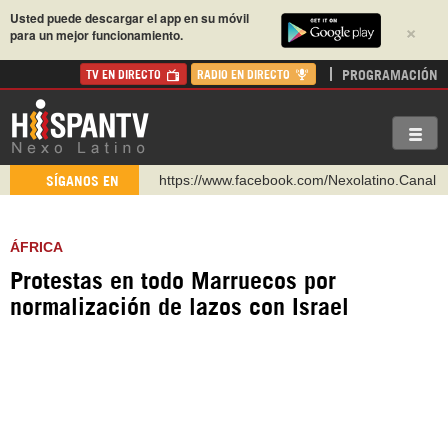
Usted puede descargar el app en su móvil
×
para un mejor funcionamiento.
PROGRAMACIÓN
TV EN DIRECTO
RADIO EN DIRECTO
https://www.facebook.com/Nexolatino.Canal
SÍGANOS EN
https://www.youtube.com/@nexo_latino
http://twitter.com/nexo_latino
ÁFRICA
https://t.me/hispantvcanal
Protestas en todo Marruecos por
https://urmedium.com/c/hispantv
normalización de lazos con Israel
WhatsApp y Viber: +98 921 79 29 404
Instagram como: hispan_tv