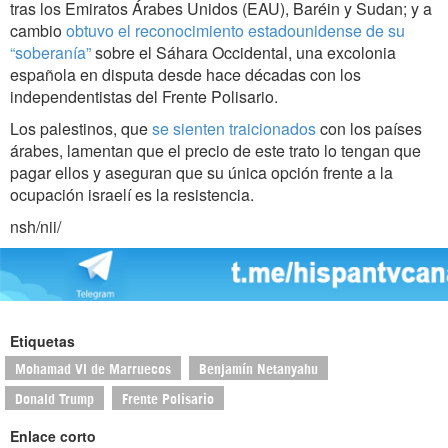
tras los Emiratos Árabes Unidos (EAU), Baréin y Sudan; y a
cambio
obtuvo el reconocimiento estadounidense de su
“soberanía”
sobre el Sáhara Occidental, una excolonia
española en disputa desde hace décadas con los
independentistas del Frente Polisario.
Los palestinos, que
se sienten traicionados
con los países
árabes, lamentan que el precio de este trato lo tengan que
pagar ellos y aseguran que su única opción frente a la
ocupación israelí es la resistencia.
nsh/nii/
Etiquetas
Mohamad VI de Marruecos
Benjamín Netanyahu
Donald Trump
Frente Polisario
Enlace corto